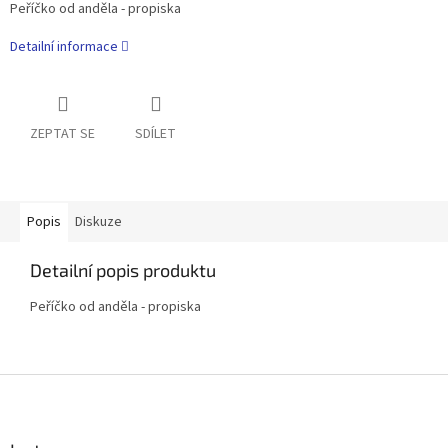
Peříčko od anděla - propiska
Detailní informace
ZEPTAT SE
SDÍLET
Popis
Diskuze
Detailní popis produktu
Peříčko od anděla - propiska
Z
á
p