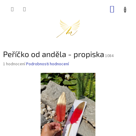
Přejít
NÁKUP
na
obsah
KOŠÍK
Peříčko od anděla - propiska
1084
Průměrné
1 hodnocení
Podrobnosti hodnocení
hodnocení
produktu
je
5,0
z
5
hvězdiček.