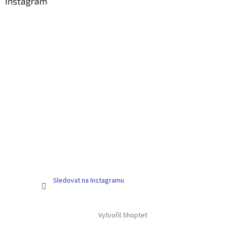
a
Instagram
t
í
Sledovat na Instagramu
Vytvořil Shoptet