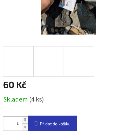
60 Kč
Měrná
Skladem
(4 ks)
cena:
Přidat do košíku