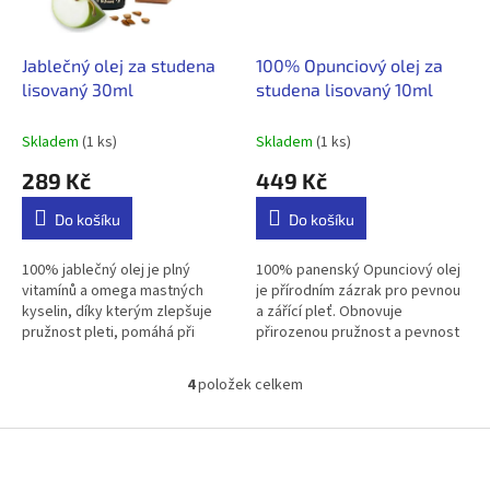
Jablečný olej za studena
100% Opunciový olej za
lisovaný 30ml
studena lisovaný 10ml
Skladem
(1 ks)
Skladem
(1 ks)
289 Kč
449 Kč
Do košíku
Do košíku
100% jablečný olej je plný
100% panenský Opunciový olej
vitamínů a omega mastných
je přírodním zázrak pro pevnou
kyselin, díky kterým zlepšuje
a zářící pleť. Obnovuje
pružnost pleti, pomáhá při
přirozenou pružnost a pevnost
produkci a aktivaci kolagenu.
pleti. Pomáhá redukovat jemné
Jeho lehké, nemastné složení...
vrásky. Pokožku hluboce...
4
položek celkem
O
v
l
Z
á
á
d
p