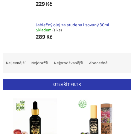
229 Kč
Jablečný olej za studena lisovaný 30ml
Skladem
(1 ks)
289 Kč
Ř
a
Nejlevnější
Nejdražší
Nejprodávanější
Abecedně
z
e
n
OTEVŘÍT FILTR
í
p
V
r
ý
o
p
d
i
u
s
k
p