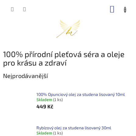
Přejít
NÁKUP
na
obsah
KOŠÍK
100% přírodní pleťová séra a oleje
pro krásu a zdraví
Nejprodávanější
100% Opunciový olej za studena lisovaný 10ml
Skladem
(1 ks)
449 Kč
Rybízový olej za studena lisovaný 30ml
Skladem
(1 ks)