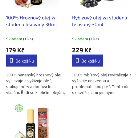
t
r
ů
o
d
100% Hroznový olej za
Rybízový olej za studena
u
studena lisovaný 30ml
lisovaný 30ml
k
t
Skladem
(1 ks)
Skladem
(1 ks)
ů
179 Kč
229 Kč
Do košíku
Do košíku
100% panenský hroznový olej
100% rybízový olej revitalizuje a
vyhlazuje a vyživuje pleť,
vyživuje unavenou a
stahuje póry a dodává lesk
problematickou pleť. Tento olej
vlasům. Řadí se k lehčím olejům,
s osvěžujícími jemnými
které působí proti
ovocnými tóny je velmi vzácný a
předčasnému stárnutí pleti.
hodnotný. Patří mezi...
Díky...