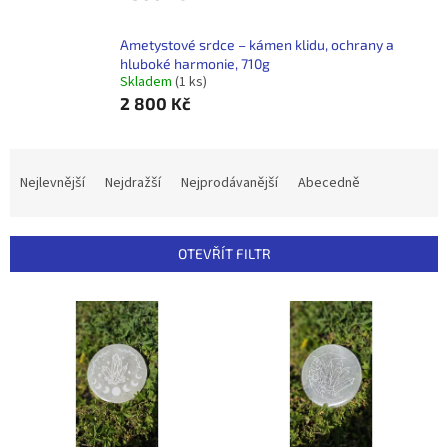
Ametystové srdce – kámen klidu, ochrany a
hluboké harmonie, 710g
Skladem
(1 ks)
2 800 Kč
Ř
a
Nejlevnější
Nejdražší
Nejprodávanější
Abecedně
z
e
n
OTEVŘÍT FILTR
í
p
V
r
ý
o
p
d
i
u
s
k
p
t
r
ů