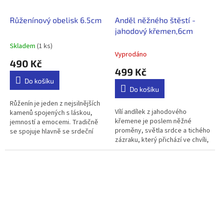
Růženínový obelisk 6.5cm
Anděl něžného štěstí -
jahodový křemen,6cm
Skladem
(1 ks)
Průměrné
Vyprodáno
hodnocení
490 Kč
produktu
499 Kč
je
Do košíku
5,0
Do košíku
z
5
Růženín je jeden z nejsilnějších
Vílí andílek z jahodového
hvězdiček.
kamenů spojených s láskou,
křemene je poslem něžné
jemností a emocemi. Tradičně
proměny, světla srdce a tichého
se spojuje hlavně se srdeční
zázraku, který přichází ve chvíli,
čakrou. Energetický význam
kdy se duše rozhodne znovu
růženínu: 💗 Bezpodmínečná...
věřit. Jeho růžově třpytivá...