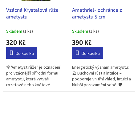
Vzácná Krystalová růže
Amethriel- ochránce z
ametystu
ametystu 5 cm
Skladem
(1 ks)
Skladem
(1 ks)
320 Kč
390 Kč
Do košíku
Do košíku
🌹"Ametyst růže" je označení
Energetický význam ametystu:
pro vzácnější přírodní formu
🔮 Duchovní růst a intuice –
ametystu, která vytváří
podporuje vnitřní vhled, intuici a
rozetové nebo květové
hlubší porozumění sobě. 🛡️
krystalové struktury. Nejde tedy
Ochrana před negativní energií
o ručně vyřezaný tvar, ale o
– tradičně se používá...
přirozený...