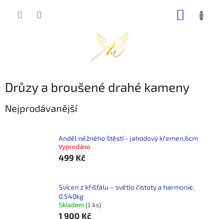
Přejít
NÁKUP
na
obsah
KOŠÍK
Drůzy a broušené drahé kameny
Nejprodávanější
Anděl něžného štěstí - jahodový křemen,6cm
Vyprodáno
499 Kč
Svícen z křišťálu – světlo čistoty a harmonie,
0.540kg
Skladem
(1 ks)
1 900 Kč