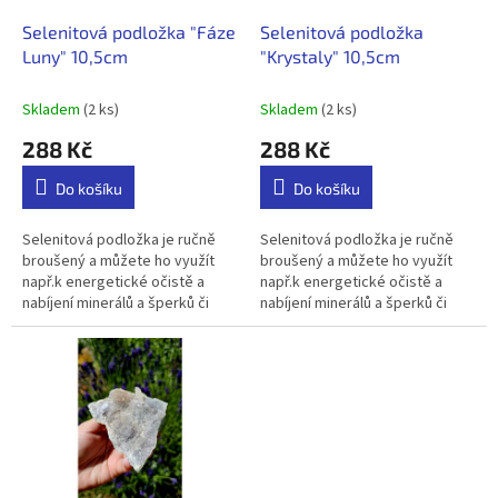
o
d
Selenitová podložka "Fáze
Selenitová podložka
u
Luny" 10,5cm
"Krystaly" 10,5cm
k
t
Skladem
(2 ks)
Skladem
(2 ks)
ů
288 Kč
288 Kč
Do košíku
Do košíku
Selenitová podložka je ručně
Selenitová podložka je ručně
broušený a můžete ho využít
broušený a můžete ho využít
např.k energetické očistě a
např.k energetické očistě a
nabíjení minerálů a šperků či
nabíjení minerálů a šperků či
svou energii předá skrze
svou energii předá skrze
sklenici vodě. Její molekuly...
sklenici vodě. Její molekuly...