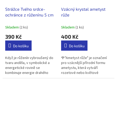
Strážce Tvého srdce-
Vzácný krystal ametyst
ochránce z růženínu 5 cm
růže
Skladem
(2 ks)
Skladem
(1 ks)
390 Kč
400 Kč
Do košíku
Do košíku
Když je růženín vybroušený do
🌹"Ametyst růže" je označení
tvaru anděla, v symbolické a
pro vzácnější přírodní formu
energetické rovině se
ametystu, která vytváří
kombinuje energie drahého
rozetové nebo květové
kamene s archetypem anděla.
krystalové struktury. Nejde tedy
Symbolická energie této
o ručně vyřezaný tvar, ale o
kombinace: 👼...
přirozený...