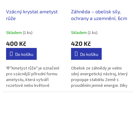
Vzácný krystal ametyst
Záhněda – obelisk síly,
růže
ochrany a uzemnění, 6cm
Skladem
(1 ks)
Skladem
(1 ks)
400 Kč
420 Kč
Do košíku
Do košíku
🌹"Ametyst růže" je označení
Obelisk ze záhnědy je velmi
pro vzácnější přírodní formu
silný energetický nástroj, který
ametystu, která vytváří
propojuje stabilitu Země s
rozetové nebo květové
prouděním jemné energie. Díky
krystalové struktury. Nejde tedy
svému tvaru soustřeďuje a
o ručně vyřezaný tvar, ale o
směruje energii, čímž
přirozený...
podporuje...