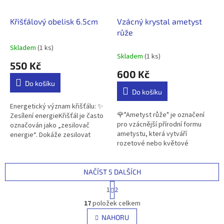
Křišťálový obelisk 6.5cm
Vzácný krystal ametyst
růže
Skladem
(1 ks)
Průměrné
Skladem
(1 ks)
hodnocení
550 Kč
produktu
600 Kč
je
Do košíku
5,0
Do košíku
z
5
Energetický význam křišťálu: ✨
🌹"Ametyst růže" je označení
hvězdiček.
Zesílení energieKřišťál je často
pro vzácnější přírodní formu
označován jako „zesilovač
ametystu, která vytváří
energie“. Dokáže zesilovat
rozetové nebo květové
energii jiných
krystalové struktury. Nejde tedy
kamenůpodporovat záměry a...
o ručně vyřezaný tvar, ale o
přirozený...
NAČÍST 5 DALŠÍCH
S
1
2
t
O
r
17
položek celkem
v
á
l
NAHORU
n