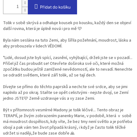
Přidat do košíku
Tolik v sobě skrývá a odhaluje kousek po kousku, každý den se objeví
další rovina, která je úplně nová i pro mě 🩷
Byla nám seslána na tuto Zemi, aby šířila požehnání, moudrost, lásku a
aby probouzela v lidech VĚDOMÍ.
"Lidé, dosud jste byli spící, zasnění, vyhýbající, drželi jste se v pozadí...
Přišel již čas probudit se! Otevřete doširoka své oči, které možná
zpočátku budou ještě zamlžené nevědomostí, ale to nevadí. Nenechte
se odradit světlem, které září tolik, až se tají dech.
Dívejte se přímo do těchto paprsků a nechcte své srdce, aby se jimi
naplnilo až po okraj. Staňte se opět celistvými - nejste dvojí, se Zemí
jedno JSTE🩷 Země uzdravuje vás a vy zase Zemi.
Být v přítomnosti vesmírné Madony je tolik léčivé... Tento obraz je
TERAPIÍ, je živým zobrazením panenky Marie, v podobě, která v sobě
má moudrost dospělosti, kdy víte, že bez tmy není světlo a je potřeba
obojí a pak vám ten život připadá krásný, i když je často tolik těžké
udržet si naději,že bude zase dobře 🙏