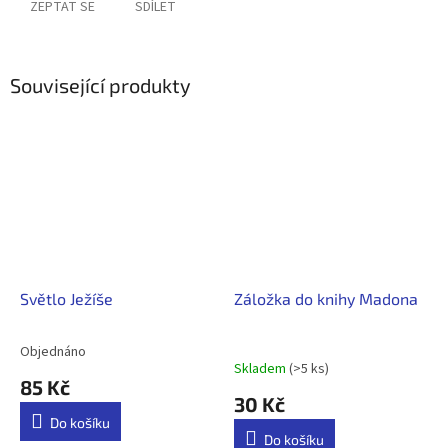
ZEPTAT SE
SDÍLET
Související produkty
Světlo Ježíše
Záložka do knihy Madona
Objednáno
Průměrné
Skladem
(>5 ks)
hodnocení
85 Kč
produktu
30 Kč
je
Do košíku
5,0
Do košíku