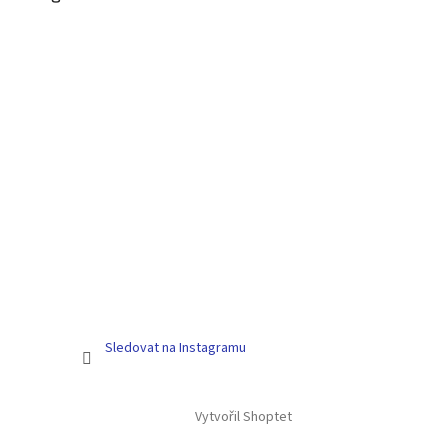
t
í
Sledovat na Instagramu
Vytvořil Shoptet