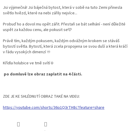
Jsi výjimečná! Jsi báječná bytost, která v sobě na tuto Zemi přinesla
světlo hvězd, které na nebi zářily nejvíce...
Probuď ho a dovol mu opět zářit. Přestaň se bát selhání - není důležité
uspět za každou cenu, ale pokusit se🩷
Právě tím, každým pokusem, každým odvážným krokem se stáváš
bytostí světla. Bytostí, která zcela propojena se svou duší a která kráčí
v řádu vysokých dimenzí ♾️
Křídla holubice ve tmě svítí ☺️
po domluvě lze obraz zaplatit na 4 části.
ZDE JE KE SHLÉDNUTÍ OBRAZ TAKÉ NA VIDEU:
https://youtube.com/shorts/36o1Q3rTH8c?feature=share