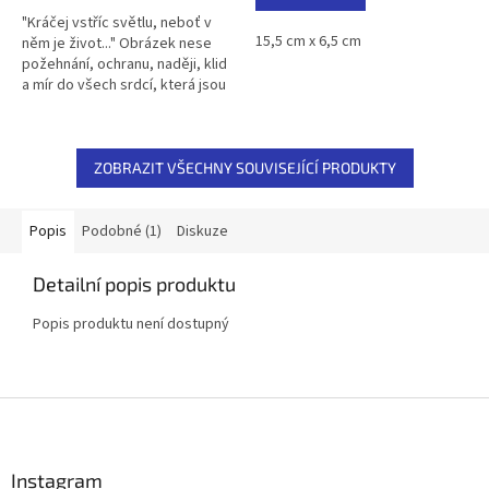
z
5
"Kráčej vstříc světlu, neboť v
15,5 cm x 6,5 cm
hvězdiček.
něm je život..." Obrázek nese
požehnání, ochranu, naději, klid
a mír do všech srdcí, která jsou
připravena naslouchat... Mé
magnetky s...
ZOBRAZIT VŠECHNY SOUVISEJÍCÍ PRODUKTY
Popis
Podobné (1)
Diskuze
Detailní popis produktu
Popis produktu není dostupný
Z
á
p
a
Instagram