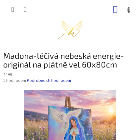
Přejít
NÁKUP
na
obsah
KOŠÍK
Madona-léčivá nebeská energie-
originál na plátně vel.60x80cm
4499
Průměrné
1 hodnocení
Podrobnosti hodnocení
hodnocení
produktu
je
5,0
z
5
hvězdiček.