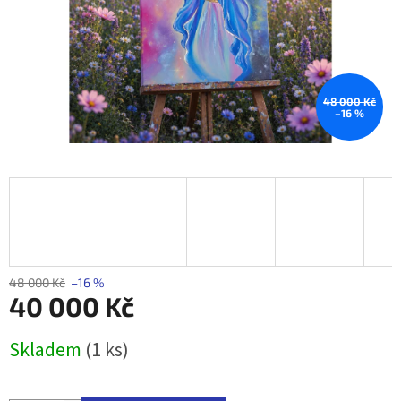
48 000 Kč
–16 %
48 000 Kč
–16 %
40 000 Kč
Měrná
Skladem
(1 ks)
cena: