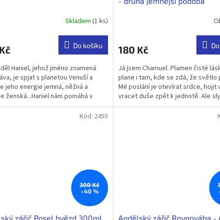
- druhá jemnější podoba
Skladem
(1 ks)
O
Do košíku
Do
 Kč
180 Kč
děl Haniel, jehož jméno znamená
Já jsem Chamuel. Plamen čisté lás
láva, je spjat s planetou Venuší a
plane i tam, kde se zdá, že světlo
je jeho energie jemná, něžná a
Mé poslání je otevírat srdce, hojit 
e ženská...Haniel nám pomáhá v
vracet duše zpět k jednotě. Ale sl
í ztracené...
—...
Kód:
2455
300 Kč
–40 %
ský zářič Posel hvězd 300ml
Andělský zářič Rovnováha - 