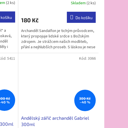
dem
(2 ks)
Skladem
(2 ks)
Průměrné
hodnocení
produktu
 košíku
Do košíku
180 Kč
je
5,0
l“ a
Archanděl Sandalfon je tichým průvodcem,
z
askavá,
který propojuje lidské srdce s Božským
5
anděl
zdrojem. Je strážcem našich modliteb,
hvězdiček.
ěly i
přání a nejhlubších proseb. S láskou je nese
do vyšších...
Kód:
5411
Kód:
3066
300 Kč
300 Kč
–40 %
–40 %
Andělský zářič archanděl Gabriel
J 300ml
300ml