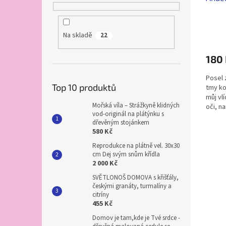
Průmě
Na skladě
22
hodno
produ
180
je
5,0
Posel 
z
Top 10 produktů
tmy ko
5
můj vlí
hvězdi
Mořská víla – Strážkyně klidných
oči, n
vod-originál na plátýnku s
když...
dřevěným stojánkem
580 Kč
Reprodukce na plátně vel. 30x30
cm Dej svým snům křídla
2 000 Kč
SVĚTLONOŠ DOMOVA s křišťály,
českými granáty, turmalíny a
citríny
455 Kč
Domov je tam,kde je Tvé srdce -