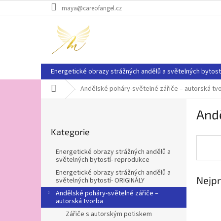
Přejít
maya@careofangel.cz
na
obsah
Energetické obrazy strážných andělů a světelných bytost
Domů
Andělské poháry-světelné zářiče – autorská tv
P
Andě
o
Přeskočit
s
Kategorie
kategorie
t
r
Energetické obrazy strážných andělů a
a
světelných bytostí- reprodukce
n
Energetické obrazy strážných andělů a
Nejpr
n
světelných bytostí- ORIGINÁLY
í
Andělské poháry-světelné zářiče –
p
autorská tvorba
a
Zářiče s autorským potiskem