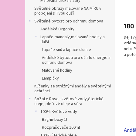
Malovaná trička a šaty
Světelné obrazy malované NA MÍRU v
propojení s Tvou duší
Světelné bytosti pro ochranu domova
180
Andělské Orgonity
Lapače,mandaly,malované hodiny a
Dej sv
další
vzlétn
nebi. 
Lapače snů a lapače slunce
a poté
Andělské bytosti pro očistu energie a
sebe.P
ochranu domova
Malované hodiny
Lampičky
Klíčenky se strážnými anděly a světelnými
ochránci
SoZoLe Rose - květové vody,éterické
oleje, pleťové oleje a séra
100% Květové vody
Bag-in-boxy 1l
Rozprašovače 100ml
Anděl
100% Éterické oleje