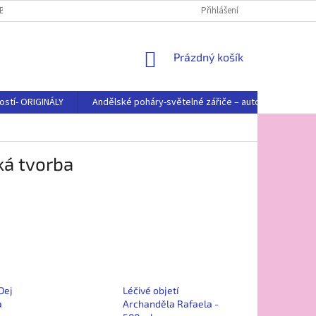
BNÍCH ÚDAJŮ
Přihlášení
NÁKUPNÍ
Prázdný košík
KOŠÍK
ostí- ORIGINÁLY
Andělské poháry-světelné zářiče – autorská tvorba
ká tvorba
Dej
Léčivé objetí
a
Archanděla Rafaela -