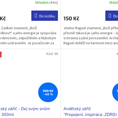
Skladem
(4 ks)
Skla
Do košíku
Do
 Kč
150 Kč
Zadkiel znamená „Boží
Jméno Raguel znamená „Boží příte
dlnost“ a jeho energie je spojována
přesně taková je i jeho energie – l
srdenstvím, odpuštěním a hlubokým
ochranná a plná porozumění. Arch
ním uzdravením. Je považován za
Raguel dohlíží na harmonii mezi and
děla soucitu a jemné...
lidmi a pomáhá...
Kód:
99
300 Kč
–40 %
ský zářič - Dej svým snům
Andělský zářič
a 300ml
"Propojení..inspirace..ZDRO