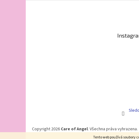
Z
á
p
a
t
Instagr
í
Sledo
Copyright 2026
Care of Angel
. Všechna práva vyhrazena.
Tento web používá soubory co