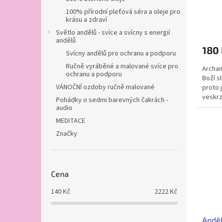
100% přírodní pleťová séra a oleje pro
krásu a zdraví
Světlo andělů - svíce a svícny s energií
andělů
180
Svícny andělů pro ochranu a podporu
Ručně vyráběné a malované svíce pro
Archan
ochranu a podporu
Boží s
VÁNOČNÍ ozdoby ručně malované
proto 
veskrz
Pohádky o sedmi barevných čakrách -
hledán
audio
MEDITACE
Značky
Cena
140
Kč
2222
Kč
Anděl