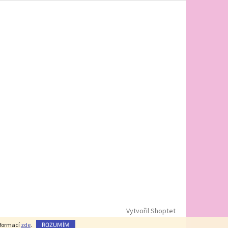
Vytvořil Shoptet
nformací
zde
.
ROZUMÍM