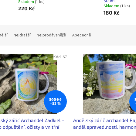
300ml
Skladem
(1 ks)
Skladem
(1 ks)
220 Kč
180 Kč
nější
Nejdražší
Nejprodávanější
Abecedně
Kód:
67
300 Kč
–53 %
ský zářič Archanděl Zadkiel -
Andělský zářič archanděl Ra
o odpuštění, očisty a vnitřní
anděl spravedlnosti, harmon
ěny
podpory