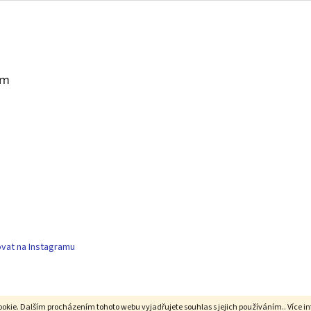
am
vat na Instagramu
okie. Dalším procházením tohoto webu vyjadřujete souhlas s jejich používáním.. Více i