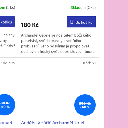
dem
(1 ks)
Skladem
(2 ks)
Průměrné
hodnocení
produktu
 košíku
Do košíku
180 Kč
je
5,0
l, co sny
Archanděl Gabriel je nositelem božského
z
íbrný
poselství, světla pravdy a vnitřního
5
ř..." Když
probuzení. Jeho posláním je propojovat
hvězdiček.
duchovní a lidský svět skrze slovo, intuici a
jasné vedení....
Kód:
975
Kód:
68
300 Kč
300 Kč
–40 %
–40 %
hamuel
Andělský zářič Archanděl Uriel