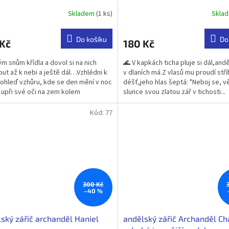
Skladem
(1 ks)
Skla
Průměrné
hodnocení
produktu
Do košíku
Do
 Kč
180 Kč
je
5,0
ým snům křídla a dovol si na nich
🌊 V kapkách ticha pluje si dál,andě
z
out až k nebi a ještě dál…Vzhlédni k
v dlaních má.Z vlasů mu proudí stř
5
Pohleď vzhůru, kde se den mění v noc
déšť,jeho hlas šeptá: "Neboj se, vě
hvězdiček.
 upři své oči na zem kolem
slunce svou zlatou zář v tichosti...
rávě tady,...
Kód:
77
300 Kč
–40 %
ský zářič archanděl Haniel
andělský zářič Archanděl C