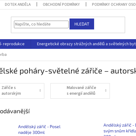
DOTEK ANDĚLA
OBCHODNÍ PODMÍNKY
PODMÍNKY OCHRANY OSO
HLEDAT
í- reprodukce
Energetické obrazy strážných andělů a světelných byt
orba
lské poháry-světelné zářiče – autors
Zářiče s
Malované zářiče
autorským
s energií andělů
potiskem
odávanější
Andělský zářič - 
Andělský zářič - Posel
svým snům křídl
naděje 300ml