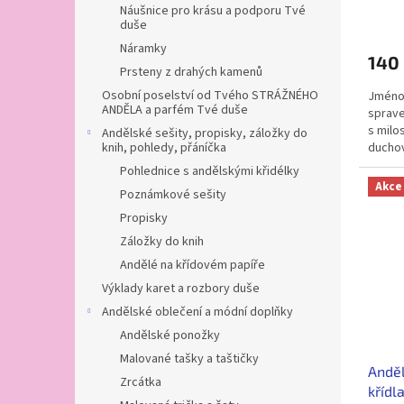
Náušnice pro krásu a podporu Tvé
duše
Náramky
140
Prsteny z drahých kamenů
Osobní poselství od Tvého STRÁŽNÉHO
Jméno 
ANDĚLA a parfém Tvé duše
sprave
s milo
Andělské sešity, propisky, záložky do
duchov
knih, pohledy, přáníčka
archan
Pohlednice s andělskými křidélky
Akce
Poznámkové sešity
Propisky
Záložky do knih
Andělé na křídovém papíře
Výklady karet a rozbory duše
Andělské oblečení a módní doplňky
Andělské ponožky
Malované tašky a taštičky
Anděl
Zrcátka
křídl