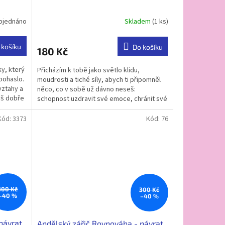
bjednáno
Skladem
(1 ks)
Průměrné
hodnocení
produktu
 košíku
Do košíku
180 Kč
je
5,0
ky, který
Přicházím k tobě jako světlo klidu,
z
 pohaslo.
moudrosti a tiché síly, abych ti připomněl
5
vztahy a
něco, co v sobě už dávno neseš:
hvězdiček.
yš dobře
schopnost uzdravit své emoce, chránit své
srdce a vystavět svůj...
Kód:
3373
Kód:
76
300 Kč
300 Kč
–40 %
–40 %
návrat
Andělský zářič Rovnováha - návrat