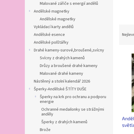
n
Malované zářiče s energií andělů
e
Andělské magnetky
l
Andělské magnetky
Vykládací karty andělů
Ř
a
Andělské esence
Nejlev
z
Andělské polštářky
e
Drahé kameny-surové,broušené,svícny
V
n
Svícny z drahých kamenů
ý
í
Drůzy a broušené drahé kameny
p
p
i
r
Malované drahé kameny
s
o
Nástěnný a stolní kalendář 2026
p
d
Šperky-Andělské ŠTÍTY DUŠE
r
u
Šperky na krk pro ochranu a podporu
o
k
energie
d
t
Ochranné medailonky se strážnými
u
ů
anděly
Anděl
k
Šperky z drahých kamenů
světl
t
Brože
prom
ů