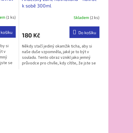
k sobě 300ml
dem
(1 ks)
Skladem
(2 ks)
 košíku
Do košíku
180 Kč
by si
Někdy stačí jediný okamžik ticha, aby si
ýt v
naše duše vzpomněla, jaké je to být v
emný
souladu. Tento obraz vznikl jako jemný
 jste se
průvodce pro chvíle, kdy cítíte, že jste se
od sebe na...