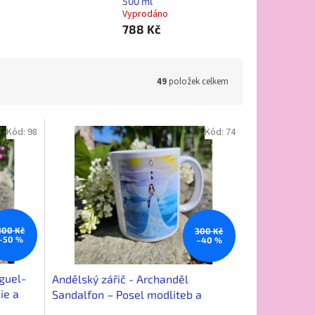
500 ml
Vyprodáno
788 Kč
49
položek celkem
Kód:
98
Kód:
74
300 Kč
300 Kč
–50 %
–40 %
guel-
Andělský zářič - Archanděl
ie a
Sandalfon – Posel modliteb a
nebeské hudby 300ml