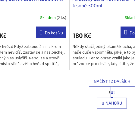
k sobě 300ml
Skladem
(2 ks)
Skla
rné
Průměrné
cení
hodnocení
ktu
produktu
Do košíku
Do
 Kč
180 Kč
je
5,0
z hvězd Když zabloudíš a nic krom
Někdy stačí jediný okamžik ticha, a
z
lem nevidíš, zastav se a naslouchej,
naše duše vzpomněla, jaké je to b
5
dný hlas uslyšíš. Neboj se a otevři
souladu. Tento obraz vznikl jako j
ček.
hvězdiček.
amísto stínů světlo hvězd spatříš, i
průvodce pro chvíle, kdy cítíte, že
od sebe na...
NAČÍST 12 DALŠÍCH
S
1
5
O
t
r
v
NAHORU
á
l
n
á
k
d
o
a
v
c
á
í