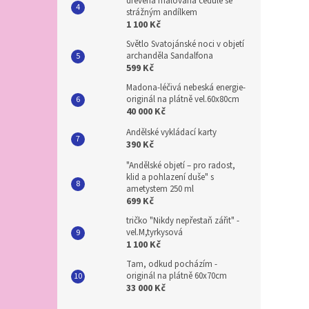
dřevěná malovaná cedule se
strážným andílkem
1 100 Kč
Světlo Svatojánské noci v objetí
archanděla Sandalfona
599 Kč
Madona-léčivá nebeská energie-
originál na plátně vel.60x80cm
40 000 Kč
Andělské vykládací karty
390 Kč
"Andělské objetí – pro radost,
klid a pohlazení duše" s
ametystem 250 ml
699 Kč
tričko "Nikdy nepřestaň zářit" -
vel.M,tyrkysová
1 100 Kč
Tam, odkud pocházím -
originál na plátně 60x70cm
33 000 Kč