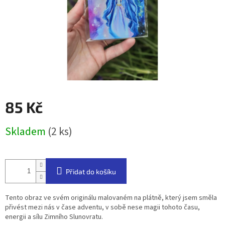
85 Kč
Měrná
Skladem
(2 ks)
cena:
Přidat do košíku
Tento obraz ve svém originálu malovaném na plátně, který jsem směla
přivést mezi nás v čase adventu, v sobě nese magii tohoto času,
energii a sílu Zimního Slunovratu.