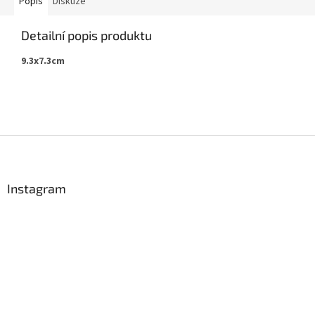
Popis
Diskuze
Detailní popis produktu
9.3x7.3cm
Z
á
p
a
Instagram
t
í