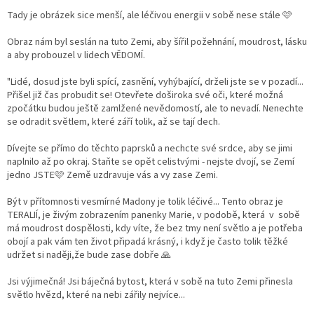
Tady je obrázek sice menší, ale léčivou energii v sobě nese stále 🩷
Obraz nám byl seslán na tuto Zemi, aby šířil požehnání, moudrost, lásku
a aby probouzel v lidech VĚDOMÍ.
"Lidé, dosud jste byli spící, zasnění, vyhýbající, drželi jste se v pozadí...
Přišel již čas probudit se! Otevřete doširoka své oči, které možná
zpočátku budou ještě zamlžené nevědomostí, ale to nevadí. Nenechte
se odradit světlem, které září tolik, až se tají dech.
Dívejte se přímo do těchto paprsků a nechcte své srdce, aby se jimi
naplnilo až po okraj. Staňte se opět celistvými - nejste dvojí, se Zemí
jedno JSTE🩷 Země uzdravuje vás a vy zase Zemi.
Být v přítomnosti vesmírné Madony je tolik léčivé... Tento obraz je
TERALIÍ, je živým zobrazením panenky Marie, v podobě, která v sobě
má moudrost dospělosti, kdy víte, že bez tmy není světlo a je potřeba
obojí a pak vám ten život připadá krásný, i když je často tolik těžké
udržet si naději,že bude zase dobře 🙏
Jsi výjimečná! Jsi báječná bytost, která v sobě na tuto Zemi přinesla
světlo hvězd, které na nebi zářily nejvíce...