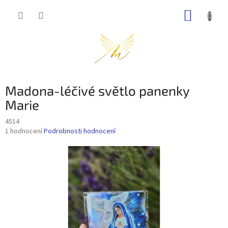
Přejít
NÁKUP
na
obsah
KOŠÍK
Madona-léčivé světlo panenky
Marie
4514
Průměrné
1 hodnocení
Podrobnosti hodnocení
hodnocení
produktu
je
5,0
z
5
hvězdiček.