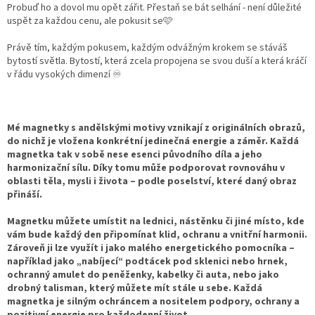
Probuď ho a dovol mu opět zářit. Přestaň se bát selhání - není důležité
uspět za každou cenu, ale pokusit se🩷
Právě tím, každým pokusem, každým odvážným krokem se stáváš
bytostí světla. Bytostí, která zcela propojena se svou duší a která kráčí
v řádu vysokých dimenzí ♾️
Mé magnetky s andělskými motivy vznikají z originálních obrazů,
do nichž je vložena konkrétní jedinečná energie a záměr. Každá
magnetka tak v sobě nese esenci původního díla a jeho
harmonizační sílu. Díky tomu může podporovat rovnováhu v
oblasti těla, mysli i života – podle poselství, které daný obraz
přináší.
Magnetku můžete umístit na lednici, nástěnku či jiné místo, kde
vám bude každý den připomínat klid, ochranu a vnitřní harmonii.
Zároveň ji lze využít i jako malého energetického pomocníka –
například jako „nabíjecí“ podtácek pod sklenici nebo hrnek,
ochranný amulet do peněženky, kabelky či auta, nebo jako
drobný talisman, který můžete mít stále u sebe. Každá
magnetka je silným ochráncem a nositelem podpory, ochrany a