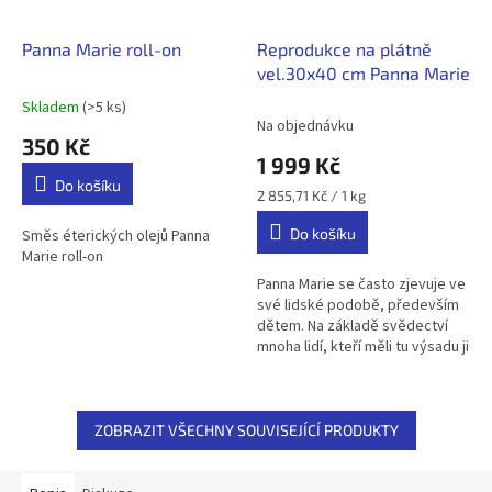
Panna Marie roll-on
Reprodukce na plátně
vel.30x40 cm Panna Marie
Skladem
(>5 ks)
Průměrné
Na objednávku
hodnocení
350 Kč
produktu
1 999 Kč
je
Do košíku
5,0
Měrná
2 855,71 Kč / 1 kg
z
cena:
Do košíku
5
Směs éterických olejů Panna
hvězdiček.
Marie roll-on
Panna Marie se často zjevuje ve
své lidské podobě, především
dětem. Na základě svědectví
mnoha lidí, kteří měli tu výsadu ji
spatřit, lze říci, že její zjevení
jsou nejčastější...
ZOBRAZIT VŠECHNY SOUVISEJÍCÍ PRODUKTY