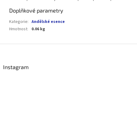
Doplňkové parametry
Kategorie
:
Andělské esence
Hmotnost
:
0.06 kg
Z
á
p
a
Instagram
t
í