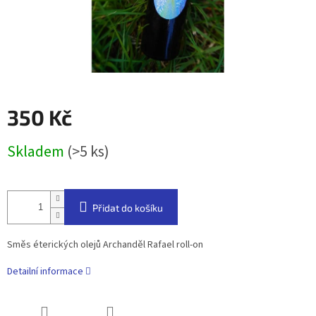
350 Kč
Měrná
Skladem
(>5 ks)
cena:
Přidat do košíku
Směs éterických olejů Archanděl Rafael roll-on
Detailní informace