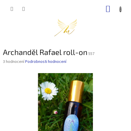
Přejít
NÁKUP
na
obsah
KOŠÍK
Archanděl Rafael roll-on
557
Průměrné
3 hodnocení
Podrobnosti hodnocení
hodnocení
produktu
je
5,0
z
5
hvězdiček.