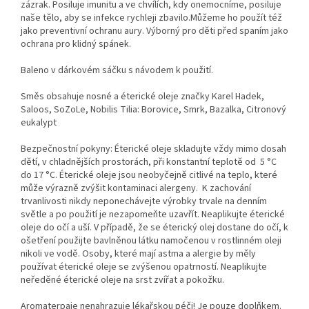
zázrak. Posiluje imunitu a ve chvílích, kdy onemocníme, posiluje
naše tělo, aby se infekce rychleji zbavilo.Můžeme ho použít též
jako preventivní ochranu aury. Výborný pro děti před spaním jako
ochrana pro klidný spánek.
Baleno v dárkovém sáčku s návodem k použití.
Směs obsahuje nosné a éterické oleje značky Karel Hadek,
Saloos, SoZoLe, Nobilis Tilia: Borovice, Smrk, Bazalka, Citronový
eukalypt
Bezpečnostní pokyny: Éterické oleje skladujte vždy mimo dosah
dětí, v chladnějších prostorách, při konstantní teplotě od 5 °C
do 17 °C. Éterické oleje jsou neobyčejně citlivé na teplo, které
může výrazně zvýšit kontaminaci alergeny. K zachování
trvanlivosti nikdy neponechávejte výrobky trvale na denním
světle a po použití je nezapomeňte uzavřít.
Neaplikujte éterické
oleje do očí a uší. ​V případě, že se éterický olej dostane do očí, k
ošetření použijte bavlněnou látku namočenou v rostlinném oleji
nikoli ve vodě. Osoby, které mají astma a alergie by měly
používat éterické oleje se zvýšenou opatrností. Neaplikujte
neředěné éterické oleje na srst zvířat a pokožku.
Aromaterpaie nenahrazuje lékařskou péči! Je pouze doplňkem.