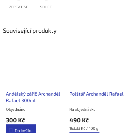
ZEPTAT SE
SDÍLET
Související produkty
Andělský zářič Archanděl
Polštář Archanděl Rafael
Rafael 300ml
Objednáno
Na objednávku
Průměrné
Průměrné
hodnocení
hodnocení
300 Kč
490 Kč
produktu
produktu
je
je
Měrná
163,33 Kč / 100 g
Do košíku
5,0
5,0
cena: