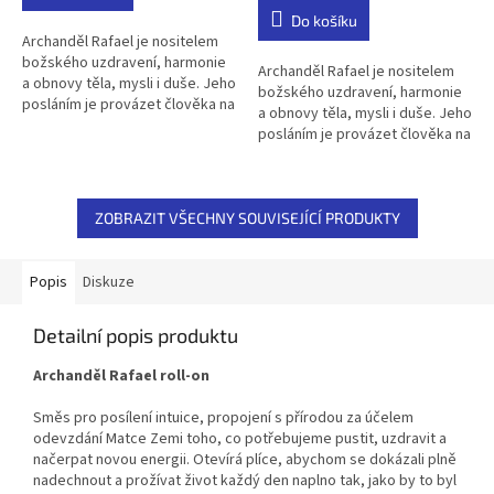
z
z
Do košíku
5
5
Archanděl Rafael je nositelem
hvězdiček.
hvězdiček.
božského uzdravení, harmonie
Archanděl Rafael je nositelem
a obnovy těla, mysli i duše. Jeho
božského uzdravení, harmonie
posláním je provázet člověka na
a obnovy těla, mysli i duše. Jeho
cestě k rovnováze, zdraví a
posláním je provázet člověka na
vnitřnímu klidu....
cestě k rovnováze, zdraví a
vnitřnímu klidu....
ZOBRAZIT VŠECHNY SOUVISEJÍCÍ PRODUKTY
Popis
Diskuze
Detailní popis produktu
Archanděl Rafael roll-on
Směs pro posílení intuice, propojení s přírodou za účelem
odevzdání Matce Zemi toho, co potřebujeme pustit, uzdravit a
načerpat novou energii. Otevírá plíce, abychom se dokázali plně
nadechnout a prožívat život každý den naplno tak, jako by to byl