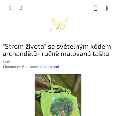
Přejít
NÁKUP
na
obsah
KOŠÍK
"Strom života" se světelným kódem
archandělů- ručně malovaná taška
5335
Průměrné
1 hodnocení
Podrobnosti hodnocení
hodnocení
produktu
je
5,0
z
5
hvězdiček.