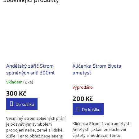
Andělský zářič Strom
Klíčenka Strom života
splněných snů 300ml
ametyst
Skladem
(2 ks)
Průměrné
Vyprodáno
hodnocení
300 Kč
produktu
200 Kč
je
Do košíku
5,0
Do košíku
z
5
Vesmírný strom splněných přání
Klíčenka Strom života ametyst
hvězdiček.
je posvátným symbolem
Ametyst - je kámen duchovní
propojení nebe, země a lidské
čistoty a meditace. Tento
duše. Tento obraz nese energii