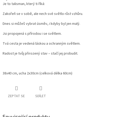
Je to talisman, který ti říká:
Zakořeň se v sobě, ale nech své světlo růst vzhůru.
Dnes si můžeš vybrat úsměv, i kdyby byl jen malý.
Jsi propojená s přírodou i se světlem.
Tvá cesta je vedená láskou a ochranným světlem.
Radost je tvůj přirozený stav – stačí jej probudit.
38x40 cm, ucha 2x30cm (celková délka 60cm)
ZEPTAT SE
SDÍLET
Související produkty