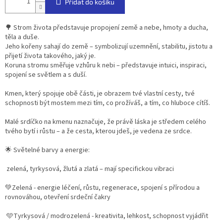
Přidat do košíku
🌳 Strom života představuje propojení země a nebe, hmoty a ducha,
těla a duše.
Jeho kořeny sahají do země – symbolizují uzemnění, stabilitu, jistotu a
přijetí života takového, jaký je.
Koruna stromu směřuje vzhůru k nebi – představuje intuici, inspiraci,
spojení se světlem a s duší.
Kmen, který spojuje obě části, je obrazem tvé vlastní cesty, tvé
schopnosti být mostem mezi tím, co prožíváš, a tím, co hluboce cítíš.
Malé srdíčko na kmenu naznačuje, že právě láska je středem celého
tvého bytí i růstu – a že cesta, kterou jdeš, je vedena ze srdce.
🌟 Světelné barvy a energie:
zelená, tyrkysová, žlutá a zlatá – mají specifickou vibraci
💚Zelená - energie léčení, růstu, regenerace, spojení s přírodou a
rovnováhou, otevření srdeční čakry
🩵Tyrkysová / modrozelená - kreativita, lehkost, schopnost vyjádřit