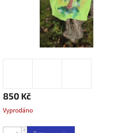
850 Kč
Měrná
Vyprodáno
cena: