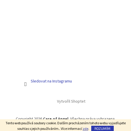
Sledovat na Instagramu
Vytvořil Shoptet
Copyright 2026
Care of Angel
. Všechna práva vyhrazena.
Tento web používá soubory cookie. Dalším procházením tohoto webu vyjadřujete
souhlas s jejich používáním.. Více informací
zde
.
ROZUMÍM