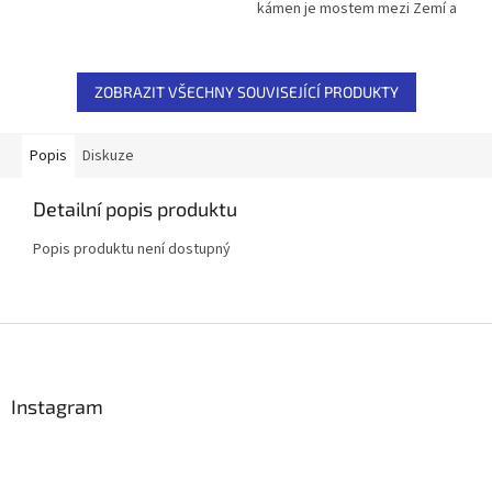
kámen je mostem mezi Zemí a
Stromu života, který vyrůstá z
Nebem, mezi duší a duchovnem.
lůna Matky Země a svou
Svou harmonickou září uvádí
korunou...
do...
ZOBRAZIT VŠECHNY SOUVISEJÍCÍ PRODUKTY
Popis
Diskuze
Detailní popis produktu
Popis produktu není dostupný
Z
á
p
a
Instagram
t
í