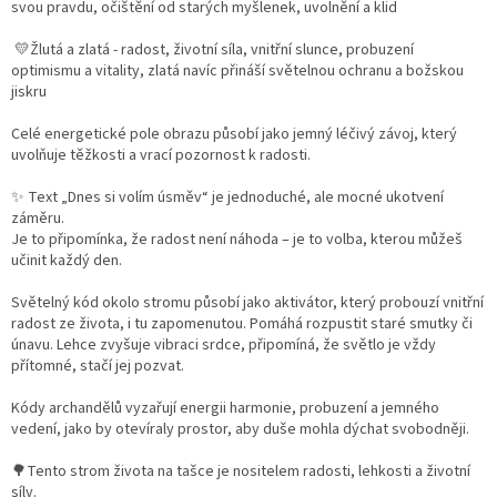
svou pravdu, očištění od starých myšlenek, uvolnění a klid
💛Žlutá a zlatá - radost, životní síla, vnitřní slunce, probuzení
optimismu a vitality, zlatá navíc přináší světelnou ochranu a božskou
jiskru
Celé energetické pole obrazu působí jako jemný léčivý závoj, který
uvolňuje těžkosti a vrací pozornost k radosti.
✨ Text „Dnes si volím úsměv“ je jednoduché, ale mocné ukotvení
záměru.
Je to připomínka, že radost není náhoda – je to volba, kterou můžeš
učinit každý den.
Světelný kód okolo stromu působí jako aktivátor, který probouzí vnitřní
radost ze života, i tu zapomenutou. Pomáhá rozpustit staré smutky či
únavu. Lehce zvyšuje vibraci srdce, připomíná, že světlo je vždy
přítomné, stačí jej pozvat.
Kódy archandělů vyzařují energii harmonie, probuzení a jemného
vedení, jako by otevíraly prostor, aby duše mohla dýchat svobodněji.
🌳Tento strom života na tašce je nositelem radosti, lehkosti a životní
síly.