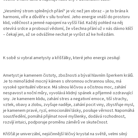
„Vesmírný strom splněných přání“ je víc než jen obraz – je to brána k
harmonii, víře a důvěře v sílu tvoření. Jeho energie vnáší do prostoru
klid, vděčnost a jemné napojení na vyšší řád. Každý pohled na něj
otevírá srdce a probouzí vědomí, že všechna přání už v nás dávno klíčí
– čekají jen, až se odvážíme nechat je vyrůst až ke hvězdám.
K sobě si vybral ametysty a křišťálky, které jeho energii zesilují:
Ametyst je kamenem čistoty, zbožnosti a býval hlavním šperkem králů.
Je to mimořádně mocný kámen s ohromnou ochrannou sílou, má
vysoké spirituální vibrace. Má silnou léčivou a očistnou moc, zahání
nespavost a noční můry, vyvolává klidný spánek a příjemné ozdravující
sny. Je kamenem klidu, zahání stres a negativní emoce, tiší strachy,
vztek, obavy a zlobu, zvyšuje naděje, zahání pocit viny, zbystřuje mysl,
je kamenem pravé, ryzí, emocionální lásky, posiluje věrnost. Napomáhá
soustředění, pomáhá přijímat nové myšlenky, dodává rozhodnost,
rozvíjí intuici, podporuje proměnu záměrů ve skutečnost.
Křišťál je univerzální, nejúčinnější léčivý krystal na světě, velmi silný