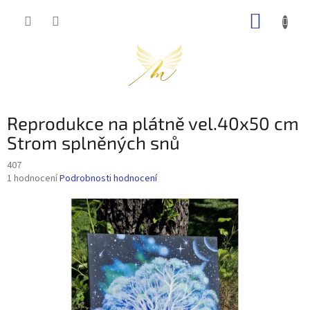
Přejít
NÁKUP
na
obsah
KOŠÍK
Reprodukce na plátně vel.40x50 cm
Strom splněných snů
407
Průměrné
1 hodnocení
Podrobnosti hodnocení
hodnocení
produktu
je
5,0
z
5
hvězdiček.