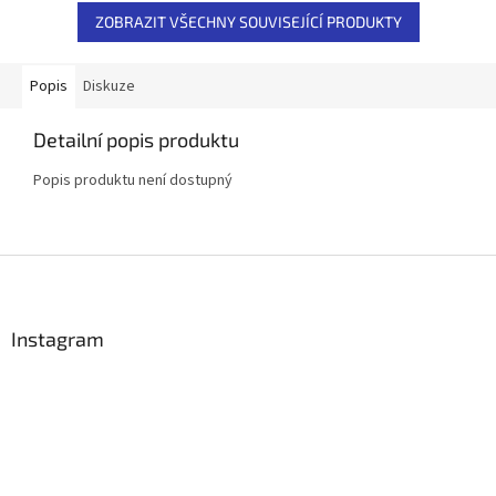
korunou...
ZOBRAZIT VŠECHNY SOUVISEJÍCÍ PRODUKTY
Popis
Diskuze
Detailní popis produktu
Popis produktu není dostupný
Z
á
p
a
Instagram
t
í