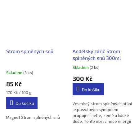
Strom splněných snů
Andělský zářič Strom
splněných snů 300ml
Skladem
(2 ks)
Průměrné
Skladem
(3 ks)
hodnocení
300 Kč
produktu
85 Kč
je
Do košíku
5,0
Měrná
170 Kč / 100 g
z
cena:
Do košíku
5
Vesmírný strom splněných přání
hvězdiček.
je posvátným symbolem
propojení nebe, země a lidské
Magnet Strom splněných snů
duše. Tento obraz nese energii
Stromu života, který vyrůstá z
lůna Matky Země a svou