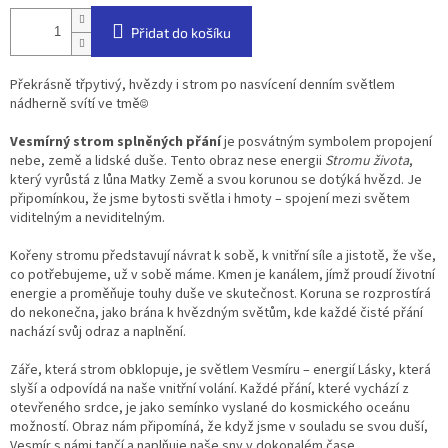
Přidat do košíku
Překrásně třpytivý, hvězdy i strom po nasvícení denním světlem
nádherně svítí ve tmě☺️
Vesmírný strom splněných přání
je posvátným symbolem propojení
nebe, země a lidské duše. Tento obraz nese energii
Stromu života
,
který vyrůstá z lůna Matky Země a svou korunou se dotýká hvězd. Je
připomínkou, že jsme bytosti světla i hmoty – spojení mezi světem
viditelným a neviditelným.
Kořeny stromu představují návrat k sobě, k vnitřní síle a jistotě, že vše,
co potřebujeme, už v sobě máme. Kmen je kanálem, jímž proudí životní
energie a proměňuje touhy duše ve skutečnost. Koruna se rozprostírá
do nekonečna, jako brána k hvězdným světům, kde každé čisté přání
nachází svůj odraz a naplnění.
Záře, která strom obklopuje, je světlem Vesmíru – energií Lásky, která
slyší a odpovídá na naše vnitřní volání. Každé přání, které vychází z
otevřeného srdce, je jako semínko vyslané do kosmického oceánu
možností. Obraz nám připomíná, že když jsme v souladu se svou duší,
Vesmír s námi tančí a naplňuje naše sny v dokonalém čase.