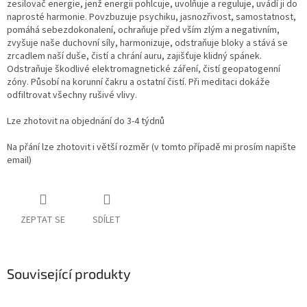
zesilovač energie, jenž energii pohlcuje, uvolňuje a reguluje, uvádí ji do
naprosté harmonie. Povzbuzuje psychiku, jasnozřivost, samostatnost,
pomáhá sebezdokonalení, ochraňuje před vším zlým a negativním,
zvyšuje naše duchovní síly, harmonizuje, odstraňuje bloky a stává se
zrcadlem naší duše, čistí a chrání auru, zajišťuje klidný spánek.
Odstraňuje škodlivé elektromagnetické záření, čistí geopatogenní
zóny. Působí na korunní čakru a ostatní čistí. Při meditaci dokáže
odfiltrovat všechny rušivé vlivy.
Lze zhotovit na objednání do 3-4 týdnů
Na přání lze zhotovit i větší rozměr (v tomto případě mi prosím napište
email)
ZEPTAT SE
SDÍLET
Související produkty