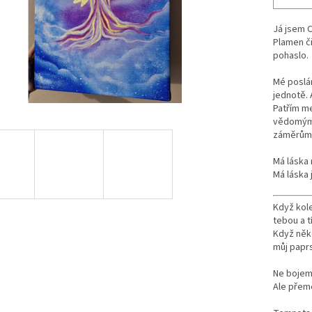
Já jsem 
Plamen či
pohaslo.
Mé poslán
jednotě. 
Patřím me
vědomým 
záměrům i
Má láska 
Má láska j
Když kole
tebou a 
Když někd
můj paprs
Ne bojem
Ale přem