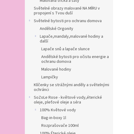
Malovaná trička a šaty
Světelné obrazy malované NA MÍRU v
propojení s Tvou duší
Světelné bytosti pro ochranu domova
Andělské Orgonity
Lapače,mandaly,malované hodiny a
další
Lapače snů a lapače slunce
Andělské bytosti pro očistu energie a
ochranu domova
Malované hodiny
Lampičky
Klíčenky se strážnými anděly a světelnými
ochránci
SoZoLe Rose - květové vody,éterické
oleje, pleťové oleje a séra
100% Květové vody
Bag-in-boxy 1l
Rozprašovače 100ml
100% Éterické oleje