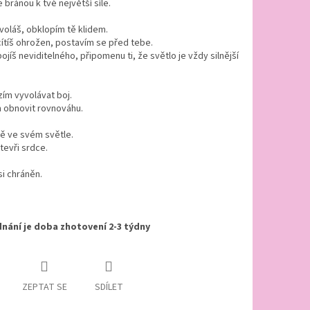
e bránou k tvé největší síle.
oláš, obklopím tě klidem.
ítíš ohrožen, postavím se před tebe.
ojíš neviditelného, připomenu ti, že světlo je vždy silnější
ím vyvolávat boj.
m obnovit rovnováhu.
ě ve svém světle.
tevři srdce.
si chráněn.
nání je doba zhotovení 2-3 týdny
ZEPTAT SE
SDÍLET