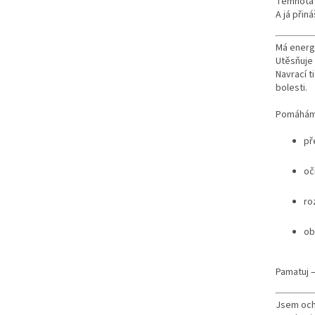
Temnota n
A já přin
Má energi
Utěsňuje p
Navrací ti
bolesti.
Pomáhám 
př
oči
ro
ob
Pamatuj 
Jsem och