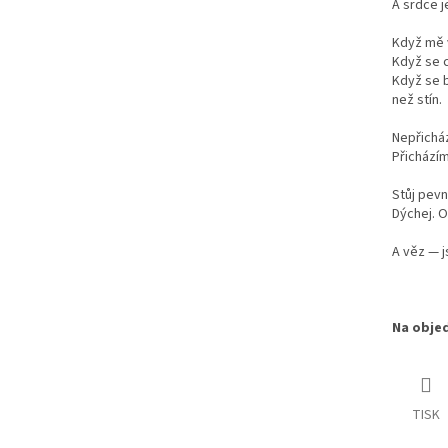
A srdce j
Když mě v
Když se c
Když se b
než stín.
Nepřicház
Přichází
Stůj pevn
Dýchej. O
A věz — j
Na objed
TISK