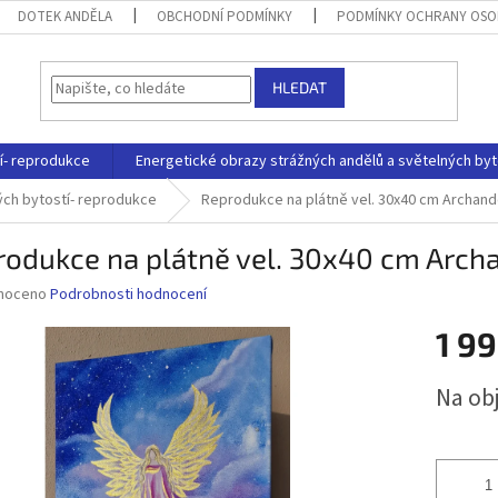
DOTEK ANDĚLA
OBCHODNÍ PODMÍNKY
PODMÍNKY OCHRANY OSO
HLEDAT
í- reprodukce
Energetické obrazy strážných andělů a světelných byt
ých bytostí- reprodukce
Reprodukce na plátně vel. 30x40 cm Archan
rodukce na plátně vel. 30x40 cm Arch
né
noceno
Podrobnosti hodnocení
ní
1 99
u
Měrná
Na ob
cena:
ek.