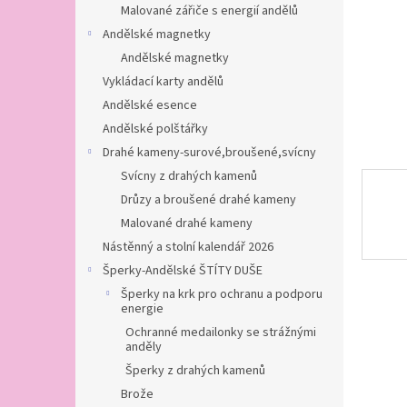
n
Malované zářiče s energií andělů
e
Andělské magnetky
l
Andělské magnetky
Vykládací karty andělů
Andělské esence
Andělské polštářky
Drahé kameny-surové,broušené,svícny
Svícny z drahých kamenů
Drůzy a broušené drahé kameny
Malované drahé kameny
Nástěnný a stolní kalendář 2026
Šperky-Andělské ŠTÍTY DUŠE
Šperky na krk pro ochranu a podporu
energie
Ochranné medailonky se strážnými
anděly
Šperky z drahých kamenů
Brože