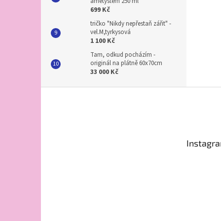
ametystem 250 ml
699 Kč
tričko "Nikdy nepřestaň zářit" -
vel.M,tyrkysová
1 100 Kč
Tam, odkud pocházím -
originál na plátně 60x70cm
33 000 Kč
Z
á
p
a
t
Instagr
í