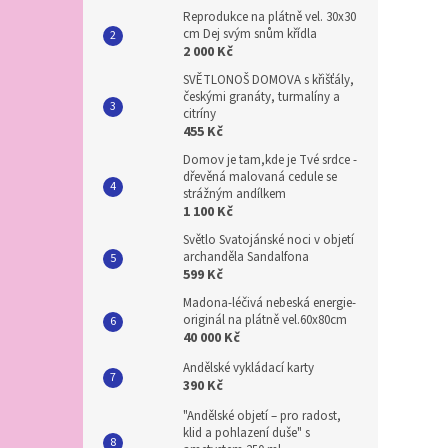
Reprodukce na plátně vel. 30x30
cm Dej svým snům křídla
2 000 Kč
SVĚTLONOŠ DOMOVA s křišťály,
českými granáty, turmalíny a
citríny
455 Kč
Domov je tam,kde je Tvé srdce -
dřevěná malovaná cedule se
strážným andílkem
1 100 Kč
Světlo Svatojánské noci v objetí
archanděla Sandalfona
599 Kč
Madona-léčivá nebeská energie-
originál na plátně vel.60x80cm
40 000 Kč
Andělské vykládací karty
390 Kč
"Andělské objetí – pro radost,
klid a pohlazení duše" s