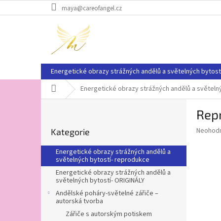
Přejít
maya@careofangel.cz
na
obsah
Energetické obrazy strážných andělů a světelných bytost
Domů
Energetické obrazy strážných andělů a světeln
P
Rep
o
Přeskočit
s
Průměr
Neohod
Kategorie
kategorie
t
hodnoce
r
produkt
Energetické obrazy strážných andělů a
a
je
světelných bytostí- reprodukce
0,0
n
Energetické obrazy strážných andělů a
z
n
světelných bytostí- ORIGINÁLY
5
í
Andělské poháry-světelné zářiče –
hvězdič
p
autorská tvorba
a
Zářiče s autorským potiskem