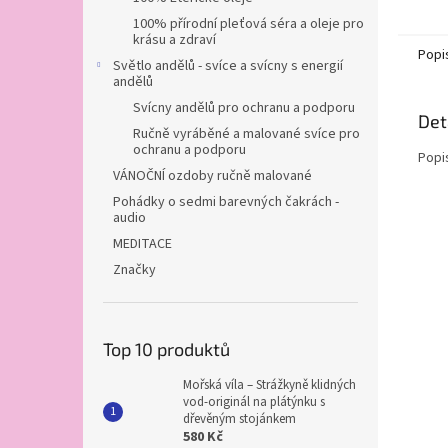
100% přírodní pleťová séra a oleje pro
krásu a zdraví
Popi
Světlo andělů - svíce a svícny s energií
andělů
Svícny andělů pro ochranu a podporu
Det
Ručně vyráběné a malované svíce pro
ochranu a podporu
Popi
VÁNOČNÍ ozdoby ručně malované
Pohádky o sedmi barevných čakrách -
audio
MEDITACE
Značky
Top 10 produktů
Mořská víla – Strážkyně klidných
vod-originál na plátýnku s
dřevěným stojánkem
580 Kč