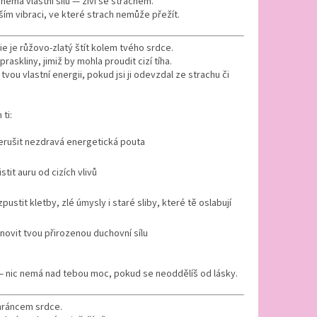
emá vlastní sílu — živí se strachem.
áším vibraci, ve které strach nemůže přežít.
e je růžovo-zlatý štít kolem tvého srdce.
raskliny, jimiž by mohla proudit cizí tíha.
 tvou vlastní energii, pokud jsi ji odevzdal ze strachu či
ti:
erušit nezdravá energetická pouta
stit auru od cizích vlivů
zpustit kletby, zlé úmysly i staré sliby, které tě oslabují
novit tvou přirozenou duchovní sílu
— nic nemá nad tebou moc, pokud se neoddělíš od lásky.
ráncem srdce.