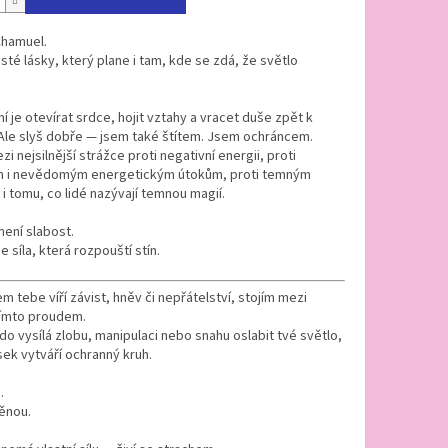
Chamuel.
sté lásky, který plane i tam, kde se zdá, že světlo
í je otevírat srdce, hojit vztahy a vracet duše zpět k
Ale slyš dobře — jsem také štítem. Jsem ochráncem.
zi nejsilnější strážce proti negativní energii, proti
i nevědomým energetickým útokům, proti temným
 tomu, co lidé nazývají temnou magií.
není slabost.
e síla, která rozpouští stín.
m tebe víří závist, hněv či nepřátelství, stojím mezi
tímto proudem.
o vysílá zlobu, manipulaci nebo snahu oslabit tvé světlo,
ek vytváří ochranný kruh.
.
ěnou.