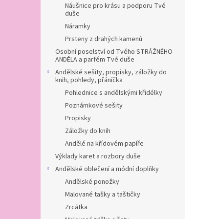
Náušnice pro krásu a podporu Tvé
duše
Náramky
Prsteny z drahých kamenů
Osobní poselství od Tvého STRÁŽNÉHO
ANDĚLA a parfém Tvé duše
Andělské sešity, propisky, záložky do
knih, pohledy, přáníčka
Pohlednice s andělskými křidélky
Poznámkové sešity
Propisky
Záložky do knih
Andělé na křídovém papíře
Výklady karet a rozbory duše
Andělské oblečení a módní doplňky
Andělské ponožky
Malované tašky a taštičky
Zrcátka