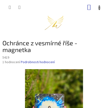
Přejít
NÁKUP
na
obsah
KOŠÍK
Ochránce z vesmírné říše -
magnetka
5419
Průměrné
1 hodnocení
Podrobnosti hodnocení
hodnocení
produktu
je
5,0
z
5
hvězdiček.