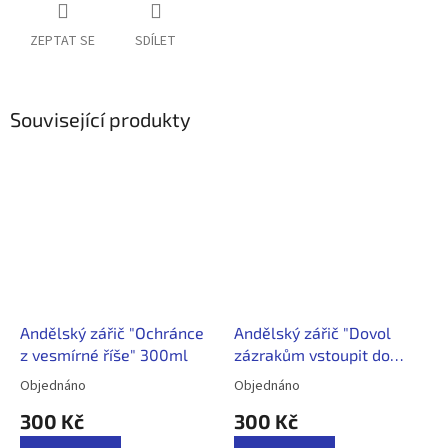
ZEPTAT SE
SDÍLET
Související produkty
Andělský zářič "Ochránce
Andělský zářič "Dovol
z vesmírné říše" 300ml
zázrakům vstoupit do
Tvého života" 300ml
Objednáno
Objednáno
Průměrné
Průměrné
hodnocení
hodnocení
300 Kč
300 Kč
produktu
produktu
je
je