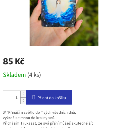
85 Kč
Měrná
Skladem
(4 ks)
cena:
Přidat do košíku
🌌"Přináším světlo do Tvých všedních dnů,
vykroč se mnou do krajiny snů.
Přicházím Ti ukázat, ze svá přání můžeš skutečně žít