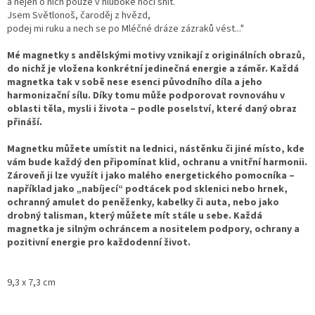
a nejen o nich pouze v hluboké noci snít.
Jsem Světlonoš, čaroděj z hvězd,
podej mi ruku a nech se po Mléčné dráze zázraků vést..."
Mé magnetky s andělskými motivy vznikají z originálních obrazů,
do nichž je vložena konkrétní jedinečná energie a záměr. Každá
magnetka tak v sobě nese esenci původního díla a jeho
harmonizační sílu. Díky tomu může podporovat rovnováhu v
oblasti těla, mysli i života – podle poselství, které daný obraz
přináší.
Magnetku můžete umístit na lednici, nástěnku či jiné místo, kde
vám bude každý den připomínat klid, ochranu a vnitřní harmonii.
Zároveň ji lze využít i jako malého energetického pomocníka –
například jako „nabíjecí“ podtácek pod sklenici nebo hrnek,
ochranný amulet do peněženky, kabelky či auta, nebo jako
drobný talisman, který můžete mít stále u sebe. Každá
magnetka je silným ochráncem a nositelem podpory, ochrany a
pozitivní energie pro každodenní život.
9,3 x 7,3 cm