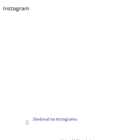
p
a
Instagram
t
í
Sledovat na Instagramu