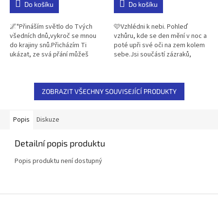
Do košíku
Do košíku
5,0
5,0
z
z
5
5
🌌"Přináším světlo do Tvých
🩷Vzhlédni k nebi. Pohleď
hvězdiček.
hvězdiček.
všedních dnů,vykroč se mnou
vzhůru, kde se den mění v noc a
do krajiny snů.Přicházím Ti
poté upři své oči na zem kolem
ukázat, ze svá přání můžeš
sebe.Jsi součástí zázraků,
skutečně žíta nejen o nich
které se zde dějí, mnohdy jsou
pouze v hluboké noci
lidskému zraku skryty a jen...
snít.Jsem...
ZOBRAZIT VŠECHNY SOUVISEJÍCÍ PRODUKTY
Popis
Diskuze
Detailní popis produktu
Popis produktu není dostupný
Z
á