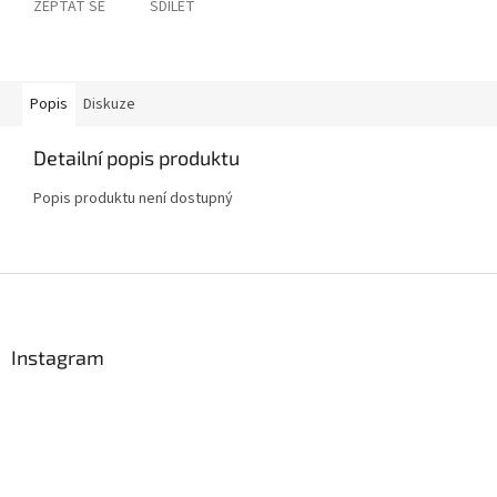
ZEPTAT SE
SDÍLET
Popis
Diskuze
Detailní popis produktu
Popis produktu není dostupný
Z
á
p
a
Instagram
t
í