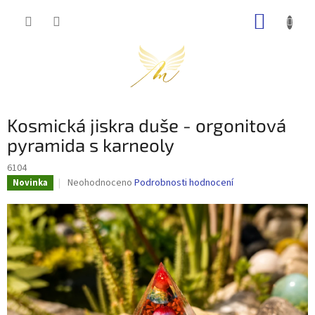
Přejít
NÁKUP
na
obsah
KOŠÍK
Kosmická jiskra duše - orgonitová
pyramida s karneoly
6104
Průměrné
Neohodnoceno
Podrobnosti hodnocení
Novinka
hodnocení
produktu
je
0,0
z
5
hvězdiček.