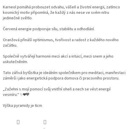
Karneol pomáhá probouzet odvahu, vášeň a životní energii, zatímco
kosmický motiv připomíná, že každý z nás nese ve svém nitru
jedinečné světlo.
Červená energie podporuje sílu, stabilitu a odhodlání.
Oranžová přináší optimismus, tvořivost a radost z každého nového
začátku.
Společně vytvářejí harmonii mezi akcí a intuicí, mezi snem a jeho
uskutečněním.
Tato zářivá bytůstka je ideálním společníkem pro meditaci, manifestaci
záměrů i jako energetická podpora domova či pracovního prostoru.
„Zažehni s mojí pomocí svůj vnitřní oheň a nech se vést energií
vesmíru.“ ✨❤️🧡
Výška pyramidy je 6cm