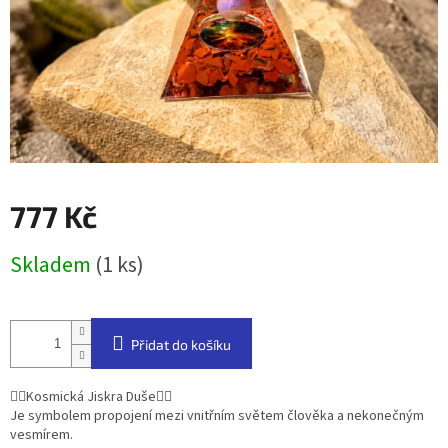
777 Kč
Měrná
Skladem
(1 ks)
cena:
Přidat do košíku
❤️‍🔥Kosmická Jiskra Duše❤️‍🔥
Je symbolem propojení mezi vnitřním světem člověka a nekonečným
vesmírem.