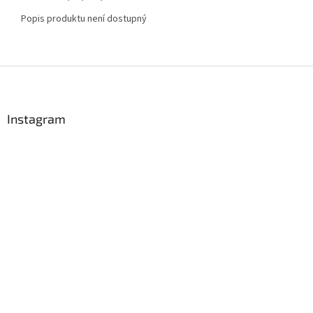
Popis produktu není dostupný
Z
á
p
a
Instagram
t
í