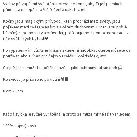
Vyslov při zapálení své přání a otevři se tomu, aby Ti její plamínek
přinesl ta nejlepší možná řešení a uskutečnění.
Kočky jsou magickými průvodci, kteří prochází mezi světy, jsou
pojítkem mezi světem naším a světem duchovním. Proto jsou právě
báječnými pomocníky a průvodci, potřebujeme-li pomoc nebo radu z
říše světelných bytostí❤️
Po vypálení vám zůstane krásná skleněná nádobka, kterou můžete dál
používat jako svícen pro čajovou svíčku, květináček, atd.
Stejně tak si můžete kočičku zavěsit jako ochranný talismánek 🤗
Ke svíčce je přiloženo povídání 🐈‍⬛
8 cm x 8cm
Každá svíčka je ručně vyráběná, a proto se může mírně lišit vzhledem.
100% sojový vosk