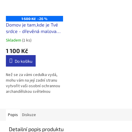
1 500 Kč
–26 %
Domov je tam,kde je Tvé
srdce - dřevěná malovaná
cedule se strážným
Skladem
(1 ks)
Průměrné
andílkem
hodnocení
1 100 Kč
produktu
je
Do košíku
5,0
z
5
Než se za vámi cedulka vydá,
hvězdiček.
mohu vám na její zadní stranu
vytvořit vaši osobní ochrannou
archandělskou světelnou
pečeť, aby její síla pro váš
domov byla ještě větší 🤗...
Popis
Diskuze
Detailní popis produktu