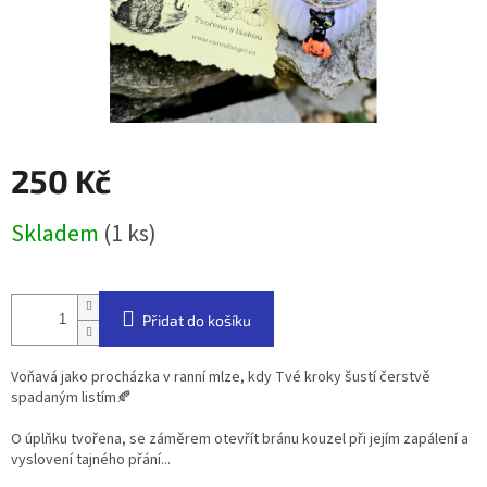
250 Kč
Měrná
Skladem
(1 ks)
cena:
Přidat do košíku
Voňavá jako procházka v ranní mlze, kdy Tvé kroky šustí čerstvě
spadaným listím🍂
O úplňku tvořena, se záměrem otevřít bránu kouzel při jejím zapálení a
vyslovení tajného přání...