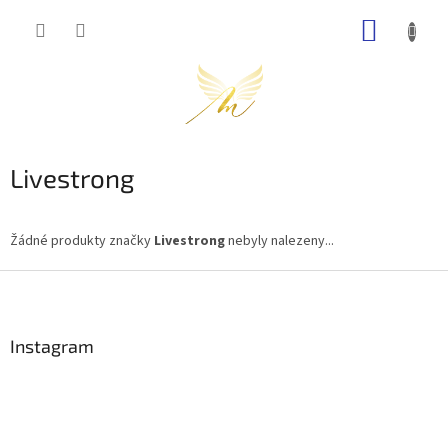
Přejít
NÁKUP
na
obsah
KOŠÍK
Livestrong
Žádné produkty značky
Livestrong
nebyly nalezeny...
Z
á
p
a
Instagram
t
í