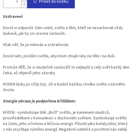
Přidat do košíku
Uzdravení
Dovol si odpustit. Sám sobě, světu a těm, kteří se nezachovali vždy
laskavě, jak by sis zrovna zasloužil...
Však věř, že jsi milován a ochraňován.
Dovol nám, poslům světla, abychom zhojili rány na těle i na duši.
Protože VĚŘ, že si skutečně zasloužíš to nejlepší a celý svět každý den
čeká, až objevíš jeho zázraky
HODEN lásky jsi vždy byl, JSI a budeš každou chvilku svého vzácného
života.
Energie obrazu je podpořena křišťálem:
Křišťál - symbolizuje bílé „Boží“ světlo, je kamenem mudrců,
prostředníkem v komunikaci s duchovním světem. Symbolizuje světlo
na Zemi, jeho očistnou a léčivou energii. Působí jako katalyzátor, který
v nás urychluje výměnu energií. Negativní odebírá a pozitivní nás nabíjí.