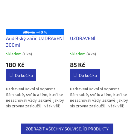
300 Kč
–40 %
Andělský zářič UZDRAVENÍ
UZDRAVENÍ
300ml
Skladem
(1 ks)
Skladem
(4 ks)
Průměrné
Průměrné
hodnocení
hodnocení
180 Kč
85 Kč
produktu
produktu
je
je
Do košíku
Do košíku
5,0
5,0
z
z
5
5
Uzdravení Dovol si odpustit.
Uzdravení Dovol si odpustit.
hvězdiček.
hvězdiček.
Sám sobě, světu a těm, kteří se
Sám sobě, světu a těm, kteří se
nezachovali vždy laskavě, jak by
nezachovali vždy laskavě, jak by
sis zrovna zasloužil... Však věř,
sis zrovna zasloužil... Však věř,
že jsi milován a ochraňován.
že jsi milován a ochraňován.
Dovol nám, poslům...
Dovol nám, poslům...
ZOBRAZIT VŠECHNY SOUVISEJÍCÍ PRODUKTY