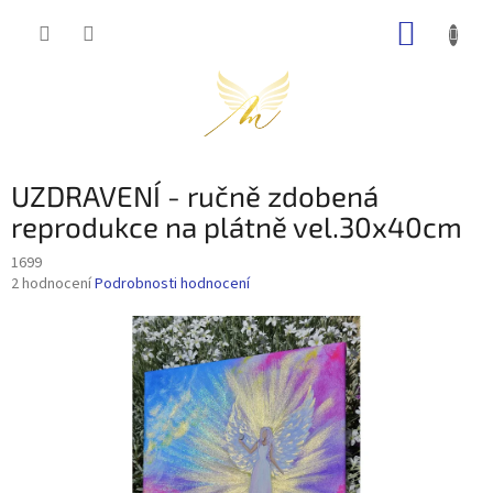
Přejít
NÁKUP
na
obsah
KOŠÍK
UZDRAVENÍ - ručně zdobená
reprodukce na plátně vel.30x40cm
1699
Průměrné
2 hodnocení
Podrobnosti hodnocení
hodnocení
produktu
je
5,0
z
5
hvězdiček.