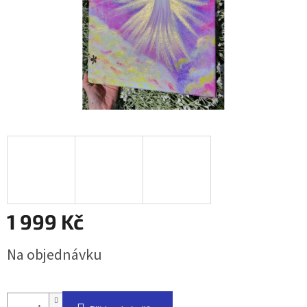
1 999 Kč
Měrná
Na objednávku
cena: