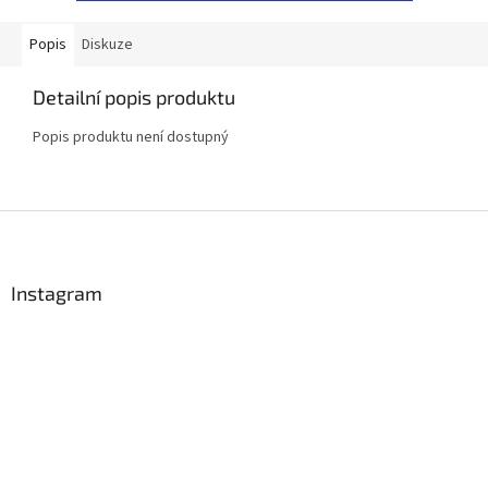
Popis
Diskuze
Detailní popis produktu
Popis produktu není dostupný
Z
á
p
a
Instagram
t
í