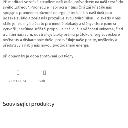
Při meditaci se stává zrcadlem naší duše, průvodcem na naší cestě do
svého „středu“. Podněcuje inspiraci a intuici.Čirá zář křišťálu nás
spojuje s pramenem původní energie, která sídlí v naší duši jako
Božské světlo a zcela nás prozařuje svou tvůrčí silou. To světlo v nás
stále je, ale my ho často pro mnohé blokády a stěny, které jsme si
vytvořili, necítíme. Křišťál propojuje naši duši s věčností Universa, čistí
a chrání naši auru, odstraňuje bloky bránící průtoku energie, veškeré
nečistoty a disharmonie duše, prosvětluje naše pocity, myšlenky a
představy a nabíjí nás novou životodárnou energií.
při objednání je doba zhotovení 2-3 týdny
ZEPTAT SE
SDÍLET
Související produkty