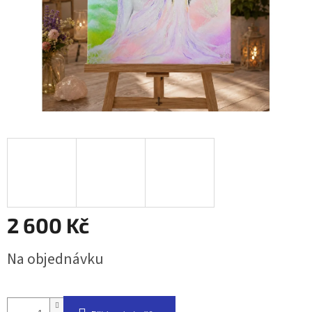
2 600 Kč
Měrná
Na objednávku
cena: