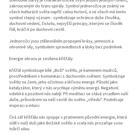
sněhobílé barvy je charakteristické svým jedním jediným rohem,
zakrouceným do tvaru spirály. Symbol jednorožce je známý ve
všech kulturách světa napříč celou historií, a ve všech má tento
symbol stejný význam - symbolizuje ochránce duše člověka,
duchovní vedení, čistotu, nejvyšší principy, kterými se člověk
řídí, kráčí-li po duchovní cestě.
Jednorožci jsou ztělesněním propojení krásy, jemnosti a
ohromné síly, symbolem spravedlnosti a lásky bez podmínek.
Energie obrazu je zesílena křišťály:
křišťál symbolizuje bílé „Boží“ světlo, je kamenem mudrců,
prostředníkem v komunikaci s duchovním světem. Symbolizuje
světlo na Zemi, jeho očistnou a léčivou energii. Působí jako
katalyzátor, který v nás urychluje výměnu energií. Negativní
odebírá a pozitivní nás nabíjí. Při meditaci se stává zrcadlem naší
duše, průvodcem na naší cestě do svého „středu“. Podněcuje
inspiraci a intuici.
Čirá zář křišťálu nás spojuje s pramenem původní energie, která
sídlí v naší duši jako Božské světlo a zcela nás prozařuje svou
tvůrčí silou.