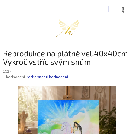
Přejít
NÁKUP
na
obsah
KOŠÍK
Reprodukce na plátně vel.40x40cm
Vykroč vstříc svým snům
1927
Průměrné
1 hodnocení
Podrobnosti hodnocení
hodnocení
produktu
je
5,0
z
5
hvězdiček.