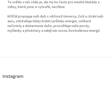
To světlo v nás stále je, ale my ho často pro mnohé blokády a
stěny, které jsme si vytvořili, necítíme.
Křišťál propojuje naši duši s věčností Universa, čistí a chrání naši
auru, odstraňuje bloky bránící průtoku energie, veškeré
nečistoty a disharmonie duše, prosvětluje naše pocity,
myšlenky a představy a nabíjí nás novou životodárnou energií.
Z
á
p
a
Instagram
t
í