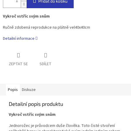
Přidat do košíku
Vykroč vstříc svým snům
Ručně zdobená reprodukce na plátně vel40x40cm
Detailní informace
ZEPTAT SE
SDÍLET
Popis
Diskuze
Detailní popis produktu
Vykroč vstříc svým snům
Jednorožec je průvodcem duše člověka. Toto čisté stvoření