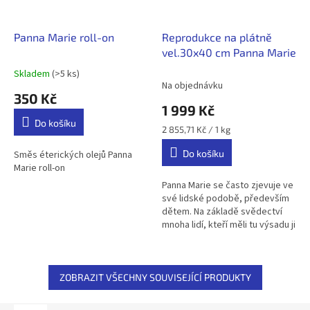
Panna Marie roll-on
Reprodukce na plátně
vel.30x40 cm Panna Marie
Skladem
(>5 ks)
Průměrné
Na objednávku
hodnocení
350 Kč
produktu
1 999 Kč
je
Do košíku
5,0
Měrná
2 855,71 Kč / 1 kg
z
cena:
Do košíku
5
Směs éterických olejů Panna
hvězdiček.
Marie roll-on
Panna Marie se často zjevuje ve
své lidské podobě, především
dětem. Na základě svědectví
mnoha lidí, kteří měli tu výsadu ji
spatřit, lze říci, že její zjevení
jsou nejčastější...
ZOBRAZIT VŠECHNY SOUVISEJÍCÍ PRODUKTY