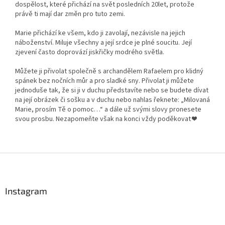
dospělost, které přichází na svět posledních 20let, protože
právě ti mají dar změn pro tuto zemi.
Marie přichází ke všem, kdo ji zavolají, nezávisle na jejich
náboženství. Miluje všechny a její srdce je plné soucitu. Její
zjevení často doprovází jiskřičky modrého světla.
Můžete ji přivolat společně s archandělem Rafaelem pro klidný
spánek bez nočních můr a pro sladké sny. Přivolat ji můžete
jednoduše tak, že si ji v duchu představíte nebo se budete dívat
na její obrázek či sošku a v duchu nebo nahlas řeknete: „Milovaná
Marie, prosím Tě o pomoc…“ a dále už svými slovy pronesete
svou prosbu. Nezapomeňte však na konci vždy poděkovat
❤
Z
á
p
a
Instagram
t
í