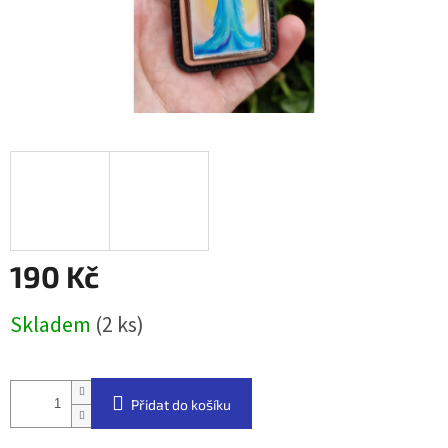
190 Kč
Měrná
Skladem
(2 ks)
cena:
Přidat do košíku