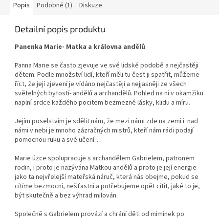
Popis
Podobné (1)
Diskuze
Detailní popis produktu
Panenka Marie- Matka a královna andělů
Panna Marie se často zjevuje ve své lidské podobě a nejčastěji
dětem. Podle množství lidí, kteří měli tu čest ji spatřit, můžeme
říct, že její zjevení je vídáno nejčastěji a nejjasněji ze všech
světelných bytostí- andělů a archandělů. Pohled na ni v okamžiku
naplní srdce každého pocitem bezmezné lásky, klidu a míru.
Jejím poselstvím je sdělit nám, že mezi námi zde na zemi i nad
námi v nebi je mnoho zázračných mistrů, kteří nám rádi podají
pomocnou ruku a své učení…
Marie úzce spolupracuje s archandělem Gabrielem, patronem
rodin, i proto je nazývána Matkou andělů a proto je její energie
jako ta nejvřelejší mateřská náruč, která nás obejme, pokud se
cítíme bezmocní, nešťastní a potřebujeme opět cítit, jaké to je,
být skutečně a bez výhrad milován.
Společně s Gabrielem provází a chrání děti od miminek po