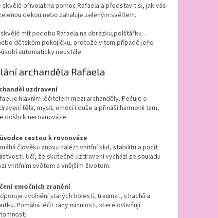
je skvělé přivolat na pomoc Rafaela a představit si, jak vás
 zelenou dekou nebo zahaluje zeleným světlem.
e skvělé mít podobu Rafaela na obrázku,polštářku…
 nebo dětském pokojíčku, protože v tom případě jeho
ůsobí automaticky neustále.
lání archanděla Rafaela
chanděl uzdravení
fael je hlavním léčitelem mezi archanděly. Pečuje o
dravení těla, mysli, emocí i duše a přináší harmonii tam,
e došlo k nerovnováze.
ůvodce cestou k rovnováze
máhá člověku znovu nalézt vnitřní klid, stabilitu a pocit
listvosti. Učí, že skutečné uzdravení vychází ze souladu
zi vnitřním světem a vnějším životem.
čení emočních zranění
dporuje uvolnění starých bolestí, traumat, strachů a
utku. Pomáhá léčit rány minulosti, které ovlivňují
ítomnost.