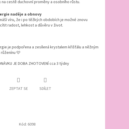
k na cestě duchovní proměny a osobního růstu.
ergie naděje a obnovy
ináší víru, že i po těžkých obdobích je možné znovu
cítit radost, lehkost a důvěru v život.
gie je podpořena a zesílená krystalem křišťálu a něžným
 růženínu 🩷
NÁVKU JE DOBA ZHOTOVENÍ cca 3 týdny
ZEPTAT SE
SDÍLET
Kód:
6098