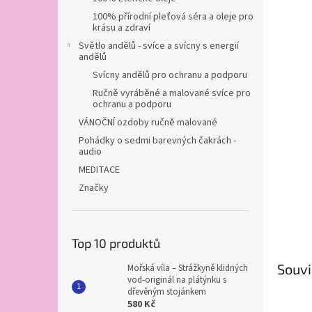
100% přírodní pleťová séra a oleje pro
krásu a zdraví
Světlo andělů - svíce a svícny s energií
andělů
Svícny andělů pro ochranu a podporu
Ručně vyráběné a malované svíce pro
ochranu a podporu
VÁNOČNÍ ozdoby ručně malované
Pohádky o sedmi barevných čakrách -
audio
MEDITACE
Značky
Top 10 produktů
Souvi
Mořská víla – Strážkyně klidných
vod-originál na plátýnku s
dřevěným stojánkem
580 Kč