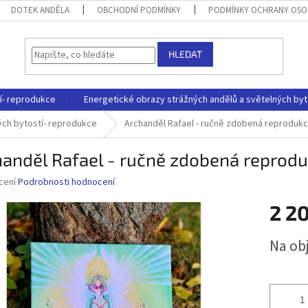
DOTEK ANDĚLA
OBCHODNÍ PODMÍNKY
PODMÍNKY OCHRANY OSO
HLEDAT
í- reprodukce
Energetické obrazy strážných andělů a světelných byt
ých bytostí- reprodukce
Archanděl Rafael - ručně zdobená reproduk
handěl Rafael - ručně zdobená repro
né
cení
Podrobnosti hodnocení
ní
2 2
u
Měrná
Na ob
cena:
ek.