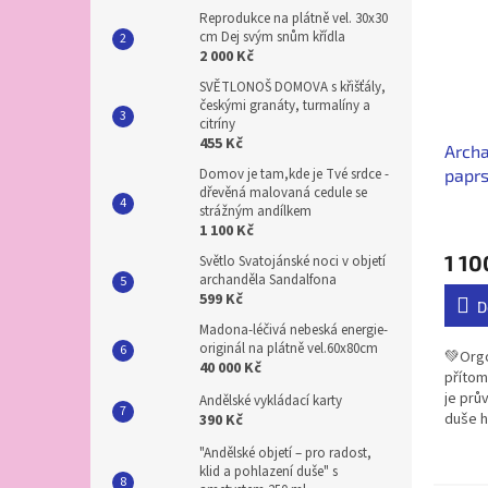
Reprodukce na plátně vel. 30x30
cm Dej svým snům křídla
2 000 Kč
SVĚTLONOŠ DOMOVA s křišťály,
českými granáty, turmalíny a
citríny
455 Kč
Archa
paprs
Domov je tam,kde je Tvé srdce -
dřevěná malovaná cedule se
strážným andílkem
1 100 Kč
1 10
Světlo Svatojánské noci v objetí
archanděla Sandalfona
599 Kč
D
Madona-léčivá nebeská energie-
originál na plátně vel.60x80cm
💚Orgo
40 000 Kč
přítom
je prů
Andělské vykládací karty
duše h
390 Kč
uzdrav
"Andělské objetí – pro radost,
turmal
klid a pohlazení duše" s
okolníh