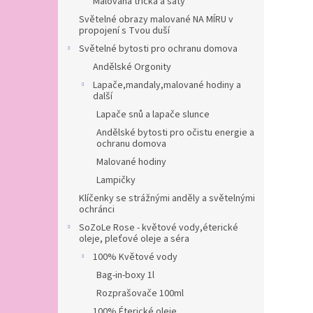
Malovaná trička a šaty
Světelné obrazy malované NA MÍRU v
propojení s Tvou duší
Světelné bytosti pro ochranu domova
Andělské Orgonity
Lapače,mandaly,malované hodiny a
další
Lapače snů a lapače slunce
Andělské bytosti pro očistu energie a
ochranu domova
Malované hodiny
Lampičky
Klíčenky se strážnými anděly a světelnými
ochránci
SoZoLe Rose - květové vody,éterické
oleje, pleťové oleje a séra
100% Květové vody
Bag-in-boxy 1l
Rozprašovače 100ml
100% Éterické oleje