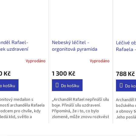
nděl Rafael-
Nebeský léčitel -
Léčivé o
ek uzdravení
orgonitová pyramida
Rafaela 
archanděla Rafaela
Vyprodáno
Vyprodáno
0 Kč
1 300 Kč
788 Kč
o košíku
Do košíku
Do ko
nitový medailon s
„Archanděl Rafael nepřináší sílu
Archanděl 
ností archanděla Rafaela
boje. Přináší sílu uzdravení.
božského u
vodcem pro chvíle, kdy
Připomíná, že i to, co bylo
a obnovy tě
ledá klid, světlo a
zlomené, může znovu rozkvést
Jeho poslá
ení. Energie černého
ve světle lásky.“ 💚✨ Někdy
člověka na
ínu chrání před těžkostí
naše duše netouží po změně...
zdraví a vni
o...