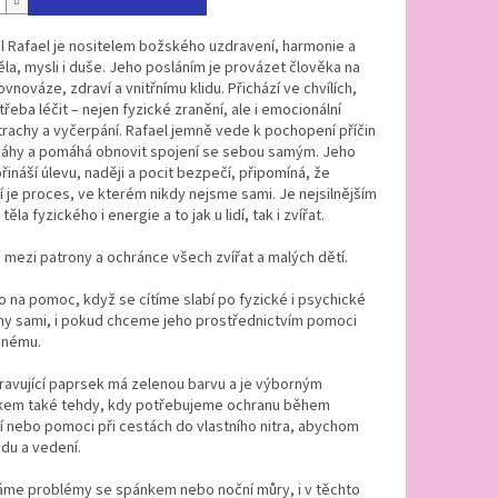
 Rafael je nositelem božského uzdravení, harmonie a
la, mysli i duše. Jeho posláním je provázet člověka na
ovnováze, zdraví a vnitřnímu klidu. Přichází ve chvílích,
třeba léčit – nejen fyzické zranění, ale i emocionální
trachy a vyčerpání. Rafael jemně vede k pochopení příčin
áhy a pomáhá obnovit spojení se sebou samým. Jeho
řináší úlevu, naději a pocit bezpečí, připomíná, že
 je proces, ve kterém nikdy nejsme sami. Je nejsilnějším
těla fyzického i energie a to jak u lidí, tak i zvířat.
é mezi patrony a ochránce všech zvířat a malých dětí.
 na pomoc, když se cítíme slabí po fyzické i psychické
my sami, i pokud chceme jeho prostřednictvím pomoci
inému.
ravující paprsek má zelenou barvu a je výborným
em také tehdy, kdy potřebujeme ochranu během
 nebo pomoci při cestách do vlastního nitra, abychom
vdu a vedení.
me problémy se spánkem nebo noční můry, i v těchto