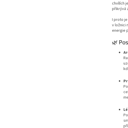
chvílích 
přikrývá
I proto j
v ložnici
energie p
🌿 Pos
Ar
Ra
uz
kd
Pr
Po
ce
me
Lé
Po
sm
př