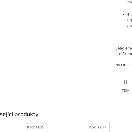
ta
En
Př
po
Jeho ener
srdíčkem
NA OBJED
TISK
sející produkty
Kód:
6035
Kód:
6074