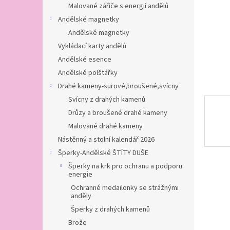
n
Malované zářiče s energií andělů
e
Andělské magnetky
l
Andělské magnetky
Vykládací karty andělů
Andělské esence
Andělské polštářky
Drahé kameny-surové,broušené,svícny
Svícny z drahých kamenů
Drůzy a broušené drahé kameny
Malované drahé kameny
Nástěnný a stolní kalendář 2026
Šperky-Andělské ŠTÍTY DUŠE
Šperky na krk pro ochranu a podporu
energie
Ochranné medailonky se strážnými
anděly
Šperky z drahých kamenů
Brože