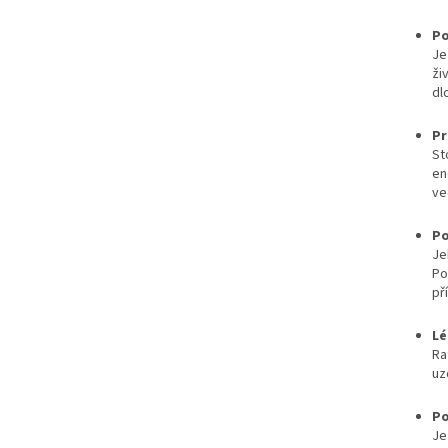
Po
Je
ži
dl
Pr
St
en
ve
Po
Je
Po
př
Lé
Ra
uz
Po
Je