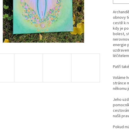
Archanděl
obnovy tě
cestě k r
kdy je po
bolest, s
nerovnov
energie p
uzdravení
léčitelem 
Patří tak
Voláme ho
stránce 
někomu j
Jeho uzd
pomocník
cestování
našli pra
Pokud má