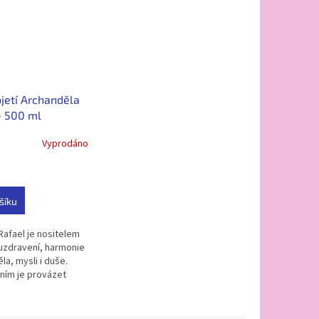
bjetí Archanděla
- 500 ml
Vyprodáno
šíku
Rafael je nositelem
zdravení, harmonie
la, mysli i duše.
ním je provázet
 cestě k rovnováze,
třnímu klidu....