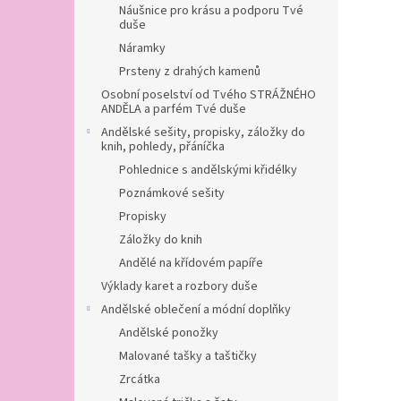
Náušnice pro krásu a podporu Tvé
duše
Náramky
Prsteny z drahých kamenů
Osobní poselství od Tvého STRÁŽNÉHO
ANDĚLA a parfém Tvé duše
Andělské sešity, propisky, záložky do
knih, pohledy, přáníčka
Pohlednice s andělskými křidélky
Poznámkové sešity
Propisky
Záložky do knih
Andělé na křídovém papíře
Výklady karet a rozbory duše
Andělské oblečení a módní doplňky
Andělské ponožky
Malované tašky a taštičky
Zrcátka