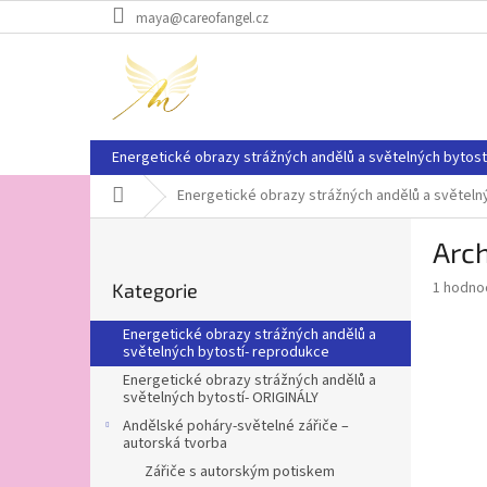
Přejít
maya@careofangel.cz
na
obsah
Energetické obrazy strážných andělů a světelných bytost
Domů
Energetické obrazy strážných andělů a světeln
P
Arc
o
Přeskočit
s
Průměr
1 hodno
Kategorie
kategorie
t
hodnoce
r
produkt
Energetické obrazy strážných andělů a
a
je
světelných bytostí- reprodukce
5,0
n
Energetické obrazy strážných andělů a
z
n
světelných bytostí- ORIGINÁLY
5
í
Andělské poháry-světelné zářiče –
hvězdič
p
autorská tvorba
a
Zářiče s autorským potiskem