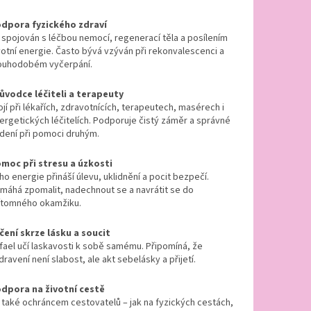
dpora fyzického zdraví
 spojován s léčbou nemocí, regenerací těla a posílením
votní energie. Často bývá vzýván při rekonvalescenci a
ouhodobém vyčerpání.
ůvodce léčiteli a terapeuty
ojí při lékařích, zdravotnících, terapeutech, masérech i
ergetických léčitelích. Podporuje čistý záměr a správné
dení při pomoci druhým.
moc při stresu a úzkosti
ho energie přináší úlevu, uklidnění a pocit bezpečí.
máhá zpomalit, nadechnout se a navrátit se do
ítomného okamžiku.
čení skrze lásku a soucit
fael učí laskavosti k sobě samému. Připomíná, že
dravení není slabost, ale akt sebelásky a přijetí.
dpora na životní cestě
 také ochráncem cestovatelů – jak na fyzických cestách,