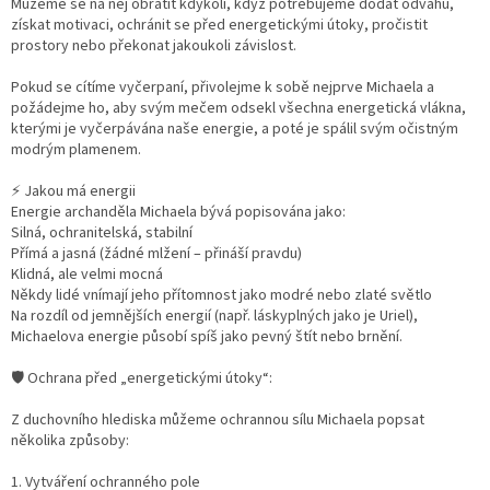
Můžeme se na něj obrátit kdykoli, když potřebujeme dodat odvahu,
získat motivaci, ochránit se před energetickými útoky, pročistit
prostory nebo překonat jakoukoli závislost.
Pokud se cítíme vyčerpaní, přivolejme k sobě nejprve Michaela a
požádejme ho, aby svým mečem odsekl všechna energetická vlákna,
kterými je vyčerpávána naše energie, a poté je spálil svým očistným
modrým plamenem.
⚡ Jakou má energii
Energie archanděla Michaela bývá popisována jako:
Silná, ochranitelská, stabilní
Přímá a jasná (žádné mlžení – přináší pravdu)
Klidná, ale velmi mocná
Někdy lidé vnímají jeho přítomnost jako modré nebo zlaté světlo
Na rozdíl od jemnějších energií (např. láskyplných jako je Uriel),
Michaelova energie působí spíš jako pevný štít nebo brnění.
🛡️ Ochrana před „energetickými útoky“:
Z duchovního hlediska můžeme ochrannou sílu Michaela popsat
několika způsoby:
1. Vytváření ochranného pole