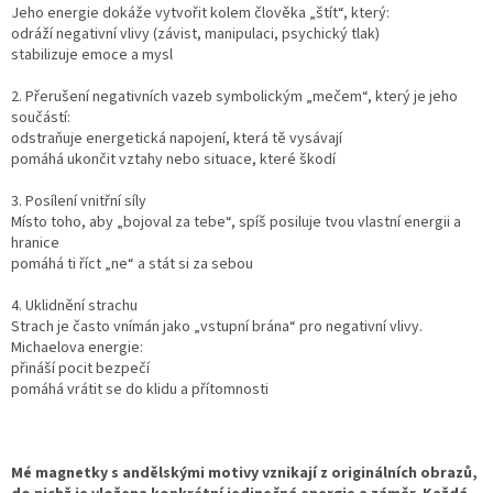
Jeho energie dokáže vytvořit kolem člověka „štít“, který:
odráží negativní vlivy (závist, manipulaci, psychický tlak)
stabilizuje emoce a mysl
2. Přerušení negativních vazeb symbolickým „mečem“, který je jeho
součástí:
odstraňuje energetická napojení, která tě vysávají
pomáhá ukončit vztahy nebo situace, které škodí
3. Posílení vnitřní síly
Místo toho, aby „bojoval za tebe“, spíš posiluje tvou vlastní energii a
hranice
pomáhá ti říct „ne“ a stát si za sebou
4. Uklidnění strachu
Strach je často vnímán jako „vstupní brána“ pro negativní vlivy.
Michaelova energie:
přináší pocit bezpečí
pomáhá vrátit se do klidu a přítomnosti
Mé magnetky s andělskými motivy vznikají z originálních obrazů,