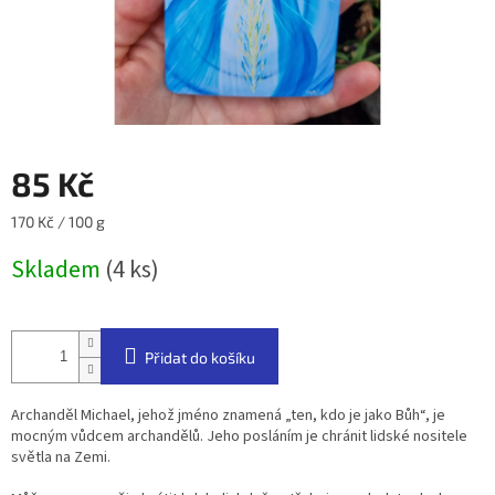
85 Kč
Měrná
170 Kč / 100 g
cena:
Skladem
(4 ks)
Přidat do košíku
Archanděl Michael, jehož jméno znamená „ten, kdo je jako Bůh“, je
mocným vůdcem archandělů. Jeho posláním je chránit lidské nositele
světla na Zemi.