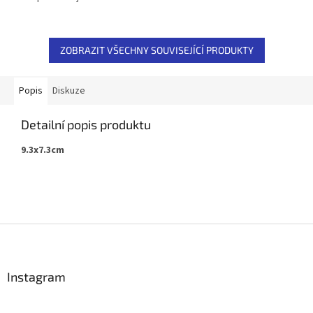
nositele světla na Zemi.
Můžeme se na něj obrátit...
ZOBRAZIT VŠECHNY SOUVISEJÍCÍ PRODUKTY
Popis
Diskuze
Detailní popis produktu
9.3x7.3cm
Z
á
p
a
Instagram
t
í