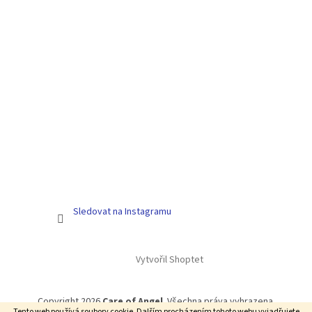
Sledovat na Instagramu
Vytvořil Shoptet
Copyright 2026
Care of Angel
. Všechna práva vyhrazena.
Tento web používá soubory cookie. Dalším procházením tohoto webu vyjadřujete