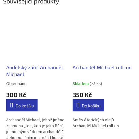
Související produkty
Andělský zářič Archanděl
Archanděl Michael roll-on
Michael
Objednáno
Skladem
(>5 ks)
Průměrné
Průměrné
hodnocení
hodnocení
300 Kč
350 Kč
produktu
produktu
je
je
Do košíku
Do košíku
5,0
5,0
z
z
5
5
Archanděl Michael, jehož jméno
Směs éterických olejů
hvězdiček.
hvězdiček.
znamená „ten, kdo je jako Bůh“,
Archanděl Michael roll-on
je mocným vůdcem archandělů.
Jeho posláním je chránit lidské