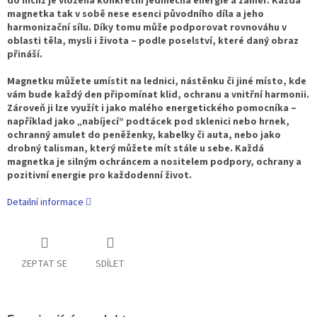
do nichž je vložena konkrétní jedinečná energie a záměr. Každá
magnetka tak v sobě nese esenci původního díla a jeho
harmonizační sílu. Díky tomu může podporovat rovnováhu v
oblasti těla, mysli i života – podle poselství, které daný obraz
přináší.
Magnetku můžete umístit na lednici, nástěnku či jiné místo, kde
vám bude každý den připomínat klid, ochranu a vnitřní harmonii.
Zároveň ji lze využít i jako malého energetického pomocníka –
například jako „nabíjecí“ podtácek pod sklenici nebo hrnek,
ochranný amulet do peněženky, kabelky či auta, nebo jako
drobný talisman, který můžete mít stále u sebe. Každá
magnetka je silným ochráncem a nositelem podpory, ochrany a
pozitivní energie pro každodenní život.
Detailní informace
ZEPTAT SE
SDÍLET