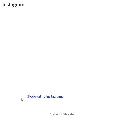
a
Instagram
t
í
Sledovat na Instagramu
Vytvořil Shoptet