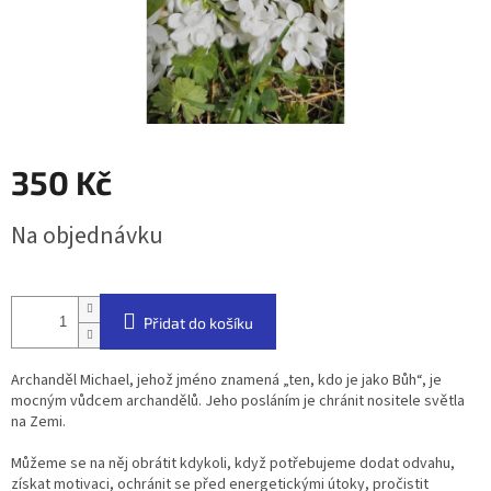
350 Kč
Měrná
Na objednávku
cena:
Přidat do košíku
Archanděl Michael, jehož jméno znamená „ten, kdo je jako Bůh“, je
mocným vůdcem archandělů. Jeho posláním je chránit nositele světla
na Zemi.
Můžeme se na něj obrátit kdykoli, když potřebujeme dodat odvahu,
získat motivaci, ochránit se před energetickými útoky, pročistit