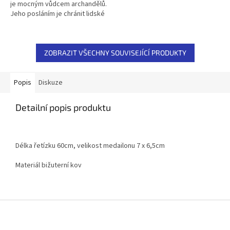
je mocným vůdcem archandělů.
Jeho posláním je chránit lidské
nositele světla na Zemi.
Můžeme se na něj obrátit...
ZOBRAZIT VŠECHNY SOUVISEJÍCÍ PRODUKTY
Popis
Diskuze
Detailní popis produktu
Délka řetízku 60cm, velikost medailonu 7 x 6,5cm
Materiál bižuterní kov
Z
á
p