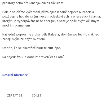
prostory nebo překonat jakoukoli závislost.
Pokud se cítíme vyčerpaní, přivolejme k sobě nejprve Michaela a
požádejme ho, aby svým mečem odsekl všechna energetická vlákna,
kterými je vyčerpávána naše energie, a poté je spálil svým očistným
modrým plamenem.
Následně poprosme archanděla Rafaela, aby rány po těchto vláknech
zahojil svým zeleným světlem.
Uvidíte, že se okamžitě budete cítit lépe.
Na objednávku je doba zhotovení cca 14dnů
Detailní informace
ZEPTAT SE
SDÍLET