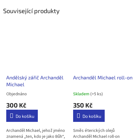
Související produkty
Andělský zářič Archanděl
Archanděl Michael roll-on
Michael
Objednáno
Skladem
(>5 ks)
Průměrné
Průměrné
hodnocení
hodnocení
300 Kč
350 Kč
produktu
produktu
je
je
Do košíku
Do košíku
5,0
5,0
z
z
5
5
Archanděl Michael, jehož jméno
Směs éterických olejů
hvězdiček.
hvězdiček.
znamená „ten, kdo je jako Bůh“,
Archanděl Michael roll-on