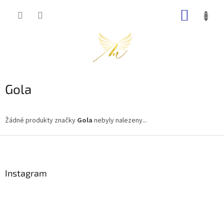
Přejít
NÁKUP
na
obsah
KOŠÍK
Gola
Žádné produkty značky
Gola
nebyly nalezeny...
Z
á
p
a
Instagram
t
í