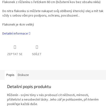
Flakonek z růženínu s řetízkem 60 cm (bižuterní kov bez obsahu niklu)
Do nitra flakonku si můžete nakapat svůj oblíbený éterický olej a mít tak
vždy s sebou vůni pro podporu, ochranu, povzbuzení...
Flakonek je 4cm veliký
Detailní informace
ZEPTAT SE
SDÍLET
Popis
Diskuze
Detailní popis produktu
Růženín - svými tóny v nás probouzí cit něžnosti, mírnosti,
přátelství a nesobecké lásky. Jeho zář je pohlazením, při kterém
pookřeje každá duše.