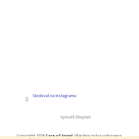
Sledovat na Instagramu
Vytvořil Shoptet
Copyright 2026
Care of Angel
. Všechna práva vyhrazena.