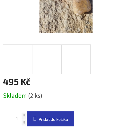
495 Kč
Měrná
Skladem
(2 ks)
cena:
Přidat do košíku