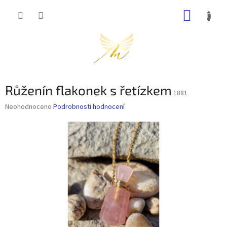
Přejít
NÁKUP
na
obsah
KOŠÍK
Růženín flakonek s řetízkem
1881
Průměrné
Neohodnoceno
Podrobnosti hodnocení
hodnocení
produktu
je
0,0
z
5
hvězdiček.