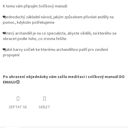
K tomu vám připojím Svíčkový manuál:
❤️jednoduchý základní návod, jakým způsobem přivolat anděly na
pomoc, kdykoliv potřebujeme
❤️který archanděl je na co specialista, abyste věděli, na kterého se
obracet podle toho, co zrovna řešíte.
❤️jaké barvy svíček ke kterému archandělovi patří pro zesílení
propojení
Po uhrazení objednávky vám zašlu meditaci i svíčkový manuál DO
EMAILU😊
ZEPTAT SE
SDÍLET