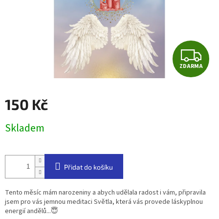
Z
ZDARMA
D
A
150 Kč
R
Měrná
Skladem
cena:
M
A
Přidat do košíku
Tento měsíc mám narozeniny a abych udělala radost i vám, připravila
jsem pro vás jemnou meditaci Světla, která vás provede láskyplnou
energií andělů...😇