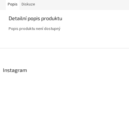
Popis
Diskuze
Detailní popis produktu
Popis produktu není dostupný
Z
á
p
a
Instagram
t
í