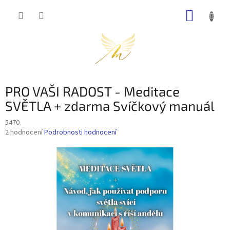
Přejít
NÁKUP
na
obsah
KOŠÍK
PRO VAŠI RADOST - Meditace
SVĚTLA + zdarma Svíčkový manuál
5470
Průměrné
2 hodnocení
Podrobnosti hodnocení
hodnocení
produktu
je
5,0
z
5
hvězdiček.