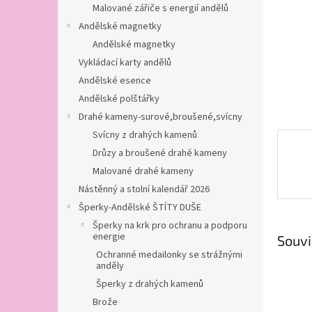
n
Malované zářiče s energií andělů
e
Andělské magnetky
l
Andělské magnetky
Vykládací karty andělů
Andělské esence
Andělské polštářky
Drahé kameny-surové,broušené,svícny
Svícny z drahých kamenů
Drůzy a broušené drahé kameny
Malované drahé kameny
Nástěnný a stolní kalendář 2026
Šperky-Andělské ŠTÍTY DUŠE
Šperky na krk pro ochranu a podporu
energie
Souvi
Ochranné medailonky se strážnými
anděly
Šperky z drahých kamenů
Brože