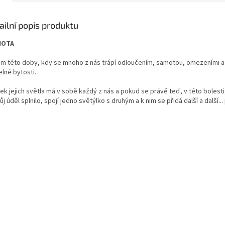
ailní popis produktu
NOTA
m této doby, kdy se mnoho z nás trápí odloučením, samotou, omezeními a p
lné bytosti.
ek jejich světla má v sobě každý z nás a pokud se právě teď, v této bolest
vůj úděl splnilo, spojí jedno světýlko s druhým a k nim se přidá další a dalš