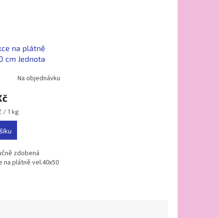
ce na plátně
0 cm Jednota
Na objednávku
Kč
 / 1 kg
šíku
ručně zdobená
 na plátně vel.40x50