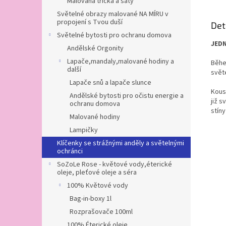
Malovaná trička a šaty
Světelné obrazy malované NA MÍRU v
propojení s Tvou duší
Det
Světelné bytosti pro ochranu domova
JED
Andělské Orgonity
Lapače,mandaly,malované hodiny a
Běhe
další
světe
Lapače snů a lapače slunce
Kous
Andělské bytosti pro očistu energie a
již s
ochranu domova
stíny
Malované hodiny
Lampičky
Klíčenky se strážnými anděly a světelnými
ochránci
SoZoLe Rose - květové vody,éterické
oleje, pleťové oleje a séra
100% Květové vody
Bag-in-boxy 1l
Rozprašovače 100ml
100% Éterické oleje