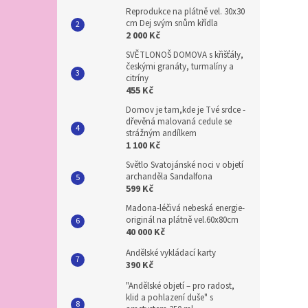
Reprodukce na plátně vel. 30x30
cm Dej svým snům křídla
2 000 Kč
SVĚTLONOŠ DOMOVA s křišťály,
českými granáty, turmalíny a
citríny
455 Kč
Domov je tam,kde je Tvé srdce -
dřevěná malovaná cedule se
strážným andílkem
1 100 Kč
Světlo Svatojánské noci v objetí
archanděla Sandalfona
599 Kč
Madona-léčivá nebeská energie-
originál na plátně vel.60x80cm
40 000 Kč
Andělské vykládací karty
390 Kč
"Andělské objetí – pro radost,
klid a pohlazení duše" s