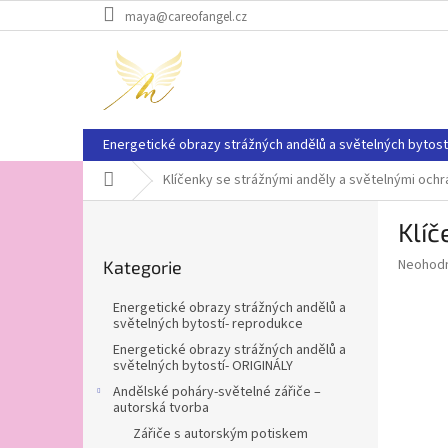
Přejít
maya@careofangel.cz
na
obsah
Energetické obrazy strážných andělů a světelných bytost
Domů
Klíčenky se strážnými anděly a světelnými ochr
P
Klíč
o
Přeskočit
s
Průměr
Neohod
Kategorie
kategorie
t
hodnoce
r
produkt
Energetické obrazy strážných andělů a
a
je
světelných bytostí- reprodukce
0,0
n
Energetické obrazy strážných andělů a
z
n
světelných bytostí- ORIGINÁLY
5
í
Andělské poháry-světelné zářiče –
hvězdič
p
autorská tvorba
a
Zářiče s autorským potiskem