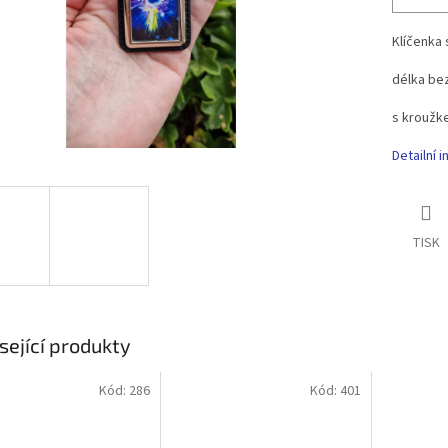
Klíčenka 
délka bez
s kroužk
Detailní 
TISK
sející produkty
Kód:
286
Kód:
401