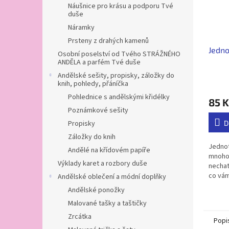
Náušnice pro krásu a podporu Tvé
duše
Náramky
Prsteny z drahých kamenů
Jedno
Osobní poselství od Tvého STRÁŽNÉHO
ANDĚLA a parfém Tvé duše
Andělské sešity, propisky, záložky do
knih, pohledy, přáníčka
Pohlednice s andělskými křidélky
85 K
Poznámkové sešity
D
Propisky
Záložky do knih
Jedno
Andělé na křídovém papíře
mnoho 
Výklady karet a rozbory duše
nechat
co vám
Andělské oblečení a módní doplňky
každéh
Andělské ponožky
sebe z
Malované tašky a taštičky
která..
Zrcátka
Popi