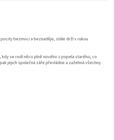
ocity bezmoci a beznaděje, stále drží v rukou
i, kdy se rodí něco plně nového z popela starého, co
í... pak jejich společná záře převládne a zažehná všechny