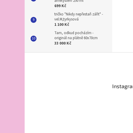
ametystem 250 ml
699 Kč
tričko "Nikdy nepřestaň zářit" -
vel.M,tyrkysová
1 100 Kč
Tam, odkud pocházím -
originál na plátně 60x70cm
33 000 Kč
Z
á
p
a
t
Instagr
í