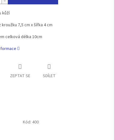
s kůží
 kroužku 7,5 cm x šířka 4 cm
em celková délka 10cm
informace
ZEPTAT SE
SDÍLET
Kód:
400