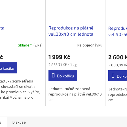
ta
Reprodukce na plátně
Reproduk
vel.30x40 cm Jednota
vel.40x5
Skladem
(2 ks)
Na objednávku
č
1 999 Kč
2 600 
Měrná
Měrná
2 855,71 Kč / 1 kg
2 888,89 Kč
o košíku
cena:
cena:
Do košíku
Do ko
ta9.3x7.3cmNetřeba
slov..stačí se dívat a
Jednota- ručně zdobená
Jednota- 
 ho promlouvat. Slyšíte,
reprodukce na plátně vel.30x40
reprodukce
 říká?Možná má pro
cm
cm
o jiné sdělení, já za
 něj cítím energii světla,
.
s
Diskuze