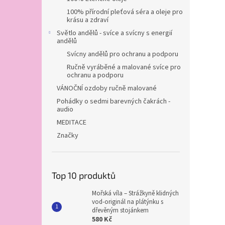
100% přírodní pleťová séra a oleje pro
krásu a zdraví
Světlo andělů - svíce a svícny s energií
andělů
Svícny andělů pro ochranu a podporu
Ručně vyráběné a malované svíce pro
ochranu a podporu
VÁNOČNÍ ozdoby ručně malované
Pohádky o sedmi barevných čakrách -
audio
MEDITACE
Značky
Top 10 produktů
Mořská víla – Strážkyně klidných
vod-originál na plátýnku s
dřevěným stojánkem
580 Kč