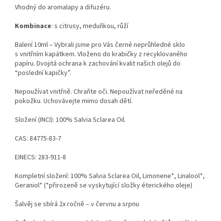
Vhodný do aromalapy a difuzéru.
Kombinace
: s citrusy, meduňkou, růží
Balení 10ml –
Vybrali jsme pro V
ás černé neprůhledné sklo
s vnitřním kapátkem. Vloženo do krabičky z recyklovaného
papíru.
Dvojitá ochrana k zachování kvalit našich olejů do
“poslední kapičky”.
Nepoužívat vnitřně. Chraňte oči. Nepoužívat neředěné na
pokožku. Uchovávejte mimo dosah dětí.
Složení (INCI): 100% Salvia Sclarea Oil.
CAS: 84775-83-7
EINECS: 283-911-8
Kompletní složení: 100% Salvia Sclarea Oil, Limonene*, Linalool*,
Geraniol* (*přirozeně se vyskytující složky éterického oleje)
Šalvěj se sbírá 2x ročně – v červnu a srpnu