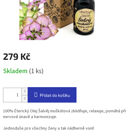
279 Kč
Měrná
Skladem
(1 ks)
cena:
Přidat do košíku
100% Éterický Olej Šalvěj muškátová zklidňuje, relaxuje, pomáhá při
nervové únavě a harmonizuje.
Jednoduše pro všechny ženy a tak nádherně voní!