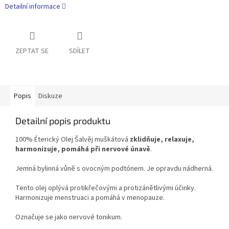
Detailní informace
ZEPTAT SE
SDÍLET
Popis
Diskuze
Detailní popis produktu
100% Éterický Olej Šalvěj muškátová
zklidňuje, relaxuje,
harmonizuje, pomáhá při nervové únavě
.
Jemná bylinná vůně s ovocným podtónem. Je opravdu nádherná.
Tento olej oplývá protikřečovými a protizánětlivými účinky.
Harmonizuje menstruaci a pomáhá v menopauze.
Označuje se jako nervové tonikum.