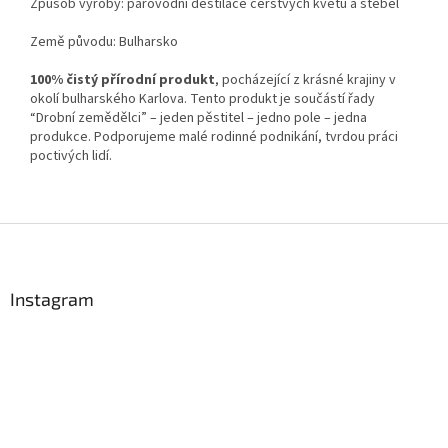
Způsob výroby: parovodní destilace čerstvých květů a stébel
Země původu: Bulharsko
100% čistý přírodní produkt
, pocházející z krásné krajiny v
okolí bulharského Karlova. Tento produkt je součástí řady
“Drobní zemědělci” – jeden pěstitel – jedno pole – jedna
produkce. Podporujeme malé rodinné podnikání, tvrdou práci
poctivých lidí.
Z
á
p
a
Instagram
t
í