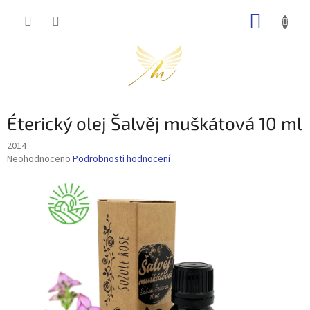
Přejít
NÁKUP
na
obsah
KOŠÍK
Éterický olej Šalvěj muškátová 10 ml
2014
Průměrné
Neohodnoceno
Podrobnosti hodnocení
hodnocení
produktu
je
0,0
z
5
hvězdiček.