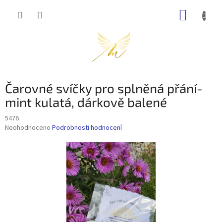
Přejít
NÁKUP
na
obsah
KOŠÍK
Čarovné svíčky pro splněná přání-
mint kulatá, dárkově balené
5476
Průměrné
Neohodnoceno
Podrobnosti hodnocení
hodnocení
produktu
je
0,0
z
5
hvězdiček.