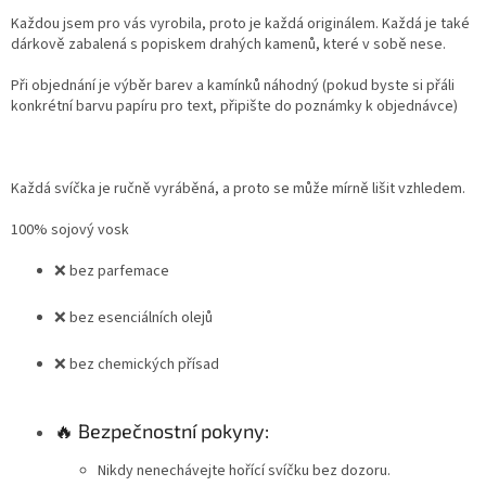
Každou jsem pro vás vyrobila, proto je každá originálem. Každá je také
dárkově zabalená s popiskem drahých kamenů, které v sobě nese.
Při objednání je výběr barev a kamínků náhodný (pokud byste si přáli
konkrétní barvu papíru pro text, připište do poznámky k objednávce)
Každá svíčka je ručně vyráběná, a proto se může mírně lišit vzhledem.
100% sojový vosk
❌ bez parfemace
❌ bez esenciálních olejů
❌ bez chemických přísad
🔥 Bezpečnostní pokyny:
Nikdy nenechávejte hořící svíčku bez dozoru.