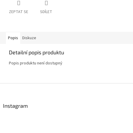
ZEPTAT SE
SDÍLET
Popis
Diskuze
Detailní popis produktu
Popis produktu není dostupný
Z
á
p
a
Instagram
t
í