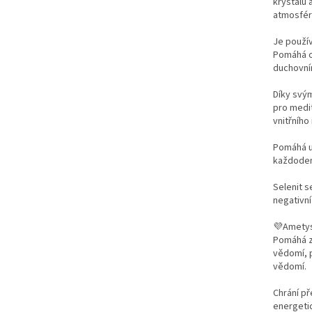
krystalů 
atmosfér
Je použív
Pomáhá ot
duchovním
Díky svým
pro medit
vnitřního 
Pomáhá uv
každoden
Selenit s
negativní
💜Ametyst
Pomáhá zm
vědomí, p
vědomí.
Chrání př
energeti