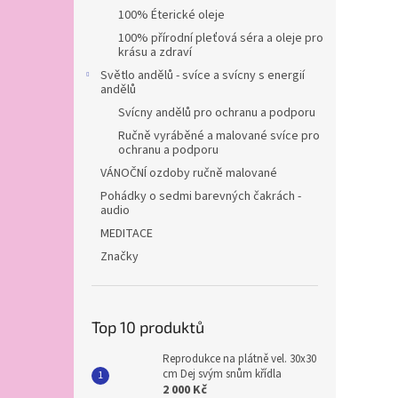
100% Éterické oleje
100% přírodní pleťová séra a oleje pro
krásu a zdraví
Světlo andělů - svíce a svícny s energií
andělů
Svícny andělů pro ochranu a podporu
Ručně vyráběné a malované svíce pro
ochranu a podporu
VÁNOČNÍ ozdoby ručně malované
Pohádky o sedmi barevných čakrách -
audio
MEDITACE
Značky
Top 10 produktů
Reprodukce na plátně vel. 30x30
cm Dej svým snům křídla
2 000 Kč