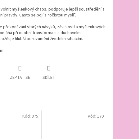
volnit myšlenkový chaos, podporuje lepší soustředění a
í pravdy. Často se pojí s “očistou mysli”.
e překonávání starých návyků, závislostí a myšlenkových
Pomáhá při osobní transformaci a duchovním
možňuje hlubší porozumění životním situacím.
cm
ZEPTAT SE
SDÍLET
Kód:
975
Kód:
170