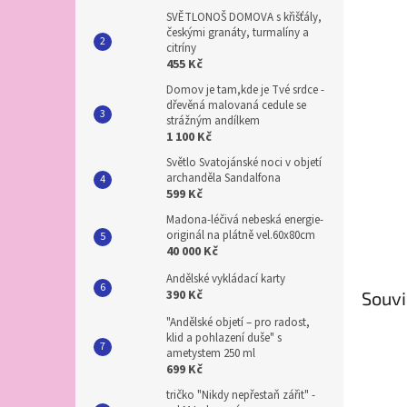
SVĚTLONOŠ DOMOVA s křišťály,
českými granáty, turmalíny a
citríny
455 Kč
Domov je tam,kde je Tvé srdce -
dřevěná malovaná cedule se
strážným andílkem
1 100 Kč
Světlo Svatojánské noci v objetí
archanděla Sandalfona
599 Kč
Madona-léčivá nebeská energie-
originál na plátně vel.60x80cm
40 000 Kč
Andělské vykládací karty
390 Kč
Souvi
"Andělské objetí – pro radost,
klid a pohlazení duše" s
ametystem 250 ml
699 Kč
tričko "Nikdy nepřestaň zářit" -