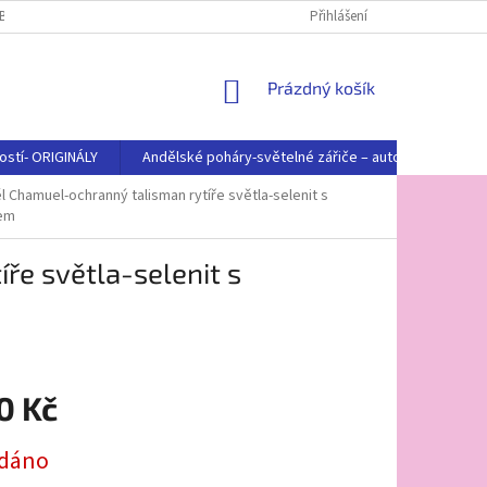
BNÍCH ÚDAJŮ
Přihlášení
NÁKUPNÍ
Prázdný košík
KOŠÍK
ostí- ORIGINÁLY
Andělské poháry-světelné zářiče – autorská tvorba
 Chamuel-ochranný talisman rytíře světla-selenit s
em
ře světla-selenit s
0 Kč
dáno