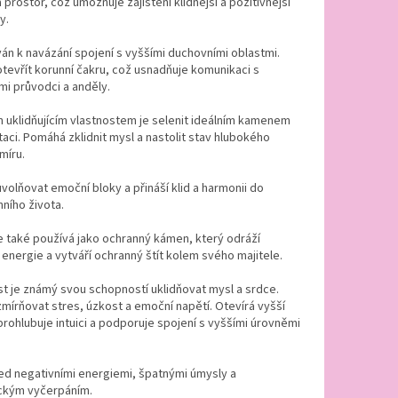
a prostor, což umožňuje zajištění klidnější a pozitivnější
y.
án k navázání spojení s vyššími duchovními oblastmi.
evřít korunní čakru, což usnadňuje komunikaci s
i průvodci a anděly.
 uklidňujícím vlastnostem je selenit ideálním kamenem
aci. Pomáhá zklidnit mysl a nastolit stav hlubokého
míru.
olňovat emoční bloky a přináší klid a harmonii do
ního života.
e také používá jako ochranný kámen, který odráží
 energie a vytváří ochranný štít kolem svého majitele.
 je známý svou schopností uklidňovat mysl a srdce.
írňovat stres, úzkost a emoční napětí. Otevírá vyšší
rohlubuje intuici a podporuje spojení s vyššími úrovněmi
ed negativními energiemi, špatnými úmysly a
ckým vyčerpáním.