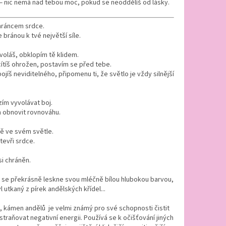
— nic nemá nad tebou moc, pokud se neoddělíš od lásky.
ráncem srdce.
e bránou k tvé největší síle.
oláš, obklopím tě klidem.
ítíš ohrožen, postavím se před tebe.
ojíš neviditelného, připomenu ti, že světlo je vždy silnější
ím vyvolávat boj.
m obnovit rovnováhu.
ě ve svém světle.
tevři srdce.
si chráněn.
 se překrásně leskne svou mléčně bílou hlubokou barvou,
l utkaný z pírek andělských křídel...
, kámen andělů je velmi známý pro své schopnosti čistit
straňovat negativní energii. Používá se k očišťování jiných