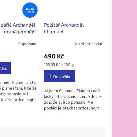
300 Kč
–40 %
 zářič Archanděl
Polštář Archanděl
- druhá jemnější
Chamuel
Objednáno
Na objednávku
490 Kč
Měrná
163,33 Kč / 100 g
šíku
cena:
Do košíku
amuel. Plamen čisté
ý plane i tam, kde se
Já jsem Chamuel. Plamen čisté
ětlo pohaslo. Mé
lásky, který plane i tam, kde se
otevírat srdce, hojit
zdá, že světlo pohaslo. Mé
racet duše zpět k
poslání je otevírat srdce, hojit
e slyš dobře —...
vztahy a vracet duše zpět k
jednotě. Ale slyš dobře —...