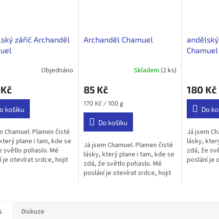
ský zářič Archanděl
Archanděl Chamuel
andělský
uel
Chamuel 
podoba
Objednáno
Skladem
(2 ks)
rné
Průměrné
cení
hodnocení
 Kč
85 Kč
180 Kč
ktu
produktu
je
Měrná
170 Kč / 100 g
5,0
o košíku
Do ko
cena:
z
Do košíku
5
m Chamuel. Plamen čisté
Já jsem Ch
ček.
hvězdiček.
 který plane i tam, kde se
lásky, kter
Já jsem Chamuel. Plamen čisté
e světlo pohaslo. Mé
zdá, že sv
lásky, který plane i tam, kde se
 je otevírat srdce, hojit
poslání je 
zdá, že světlo pohaslo. Mé
 a vracet duše zpět k
vztahy a v
poslání je otevírat srdce, hojit
ě. Ale slyš dobře —...
jednotě. Al
vztahy a vracet duše zpět k
jednotě. Ale slyš dobře —...
s
Diskuze