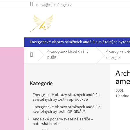
Přejít
maya@careofangel.cz
na
obsah
Energetické obrazy strážných andělů a světelných bytost
Šperky-Andělské ŠTÍTY
Šperky na kr
Domů
DUŠE
energie
P
Arch
o
Přeskočit
s
ame
Kategorie
kategorie
t
6061
r
Energetické obrazy strážných andělů a
Průměr
1 hodno
a
světelných bytostí- reprodukce
hodnoce
n
produkt
Energetické obrazy strážných andělů a
n
světelných bytostí- ORIGINÁLY
je
í
5,0
Andělské poháry-světelné zářiče –
z
p
autorská tvorba
5