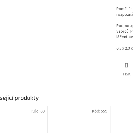
Pomáhá u
rozpoznán
Podporuj
vzorců. 
léčení. U
6.5 x 2.3 
TISK
sející produkty
Kód:
69
Kód:
559