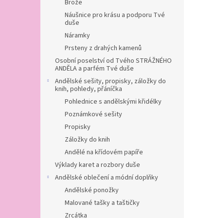
Brože
Náušnice pro krásu a podporu Tvé
duše
Náramky
Prsteny z drahých kamenů
Osobní poselství od Tvého STRÁŽNÉHO
ANDĚLA a parfém Tvé duše
Andělské sešity, propisky, záložky do
knih, pohledy, přáníčka
Pohlednice s andělskými křidélky
Poznámkové sešity
Propisky
Záložky do knih
Andělé na křídovém papíře
Výklady karet a rozbory duše
Andělské oblečení a módní doplňky
Andělské ponožky
Malované tašky a taštičky
Zrcátka