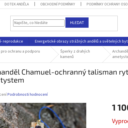
DOTEK ANDĚLA
OBCHODNÍ PODMÍNKY
PODMÍNKY OCHRANY OSO
HLEDAT
í- reprodukce
Energetické obrazy strážných andělů a světelných byt
k pro ochranu a podporu
Šperky z drahých
Archanděl
kamenů
ametyst
anděl Chamuel-ochranný talisman rytí
tystem
né
cení
Podrobnosti hodnocení
ní
1 10
u
Měrná
Vypro
cena: