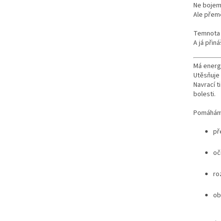
Ne bojem
Ale přem
Temnota n
A já přin
Má energi
Utěsňuje p
Navrací ti
bolesti.
Pomáhám 
př
oči
ro
ob