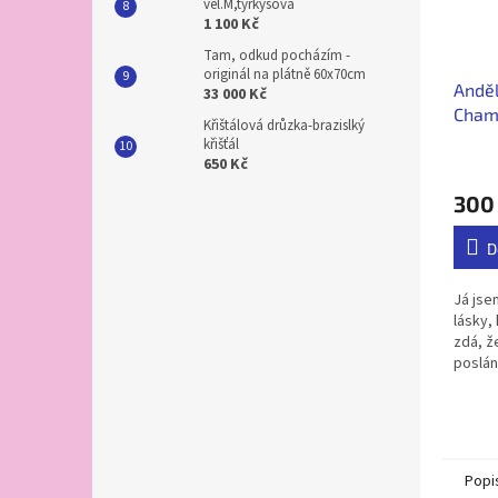
vel.M,tyrkysová
1 100 Kč
Tam, odkud pocházím -
originál na plátně 60x70cm
Anděl
33 000 Kč
Cham
Křištálová drůzka-brazislký
křišťál
Průmě
650 Kč
hodno
300
produ
je
5,0
D
z
5
Já jse
hvězdi
lásky,
zdá, ž
poslání
vztahy
jednot
Popi