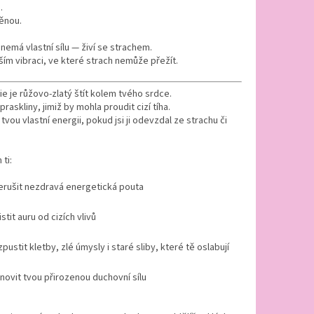
.
ěnou.
emá vlastní sílu — živí se strachem.
áším vibraci, ve které strach nemůže přežít.
e je růžovo-zlatý štít kolem tvého srdce.
raskliny, jimiž by mohla proudit cizí tíha.
 tvou vlastní energii, pokud jsi ji odevzdal ze strachu či
ti:
erušit nezdravá energetická pouta
stit auru od cizích vlivů
zpustit kletby, zlé úmysly i staré sliby, které tě oslabují
novit tvou přirozenou duchovní sílu