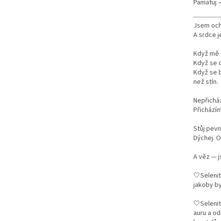
Pamatuj 
Jsem och
A srdce j
Když mě v
Když se c
Když se b
než stín.
Nepřicház
Přichází
Stůj pevn
Dýchej. O
A věz — j
🤍Selenit
jakoby by
🤍Selenit
auru a od