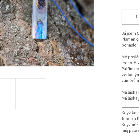
ek.
Já jsem C
Plamen či
pohaslo.
Mé poslán
jednotě. 
Patřím me
vědomým 
záměrům i
Má láska 
Má láska j
Když kole
tebou a 
Když někd
můj paprs