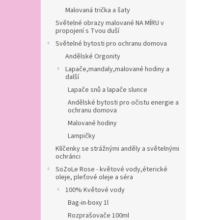
Malovaná trička a šaty
Světelné obrazy malované NA MÍRU v
propojení s Tvou duší
Světelné bytosti pro ochranu domova
Andělské Orgonity
Lapače,mandaly,malované hodiny a
další
Lapače snů a lapače slunce
Andělské bytosti pro očistu energie a
ochranu domova
Malované hodiny
Lampičky
Klíčenky se strážnými anděly a světelnými
ochránci
SoZoLe Rose - květové vody,éterické
oleje, pleťové oleje a séra
100% Květové vody
Bag-in-boxy 1l
Rozprašovače 100ml