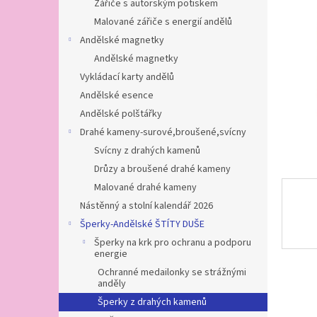
a
Zářiče s autorským potiskem
hvězdič
n
Malované zářiče s energií andělů
e
Andělské magnetky
l
Andělské magnetky
Vykládací karty andělů
Andělské esence
Andělské polštářky
Drahé kameny-surové,broušené,svícny
Svícny z drahých kamenů
Drůzy a broušené drahé kameny
Malované drahé kameny
Nástěnný a stolní kalendář 2026
Šperky-Andělské ŠTÍTY DUŠE
Šperky na krk pro ochranu a podporu
energie
Ochranné medailonky se strážnými
anděly
Šperky z drahých kamenů