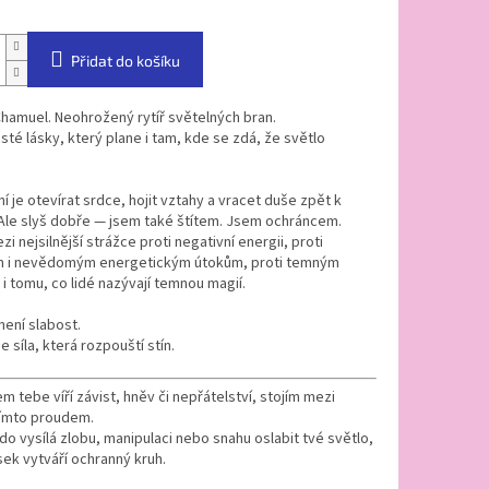
Přidat do košíku
hamuel. Neohrožený rytíř světelných bran.
sté lásky, který plane i tam, kde se zdá, že světlo
í je otevírat srdce, hojit vztahy a vracet duše zpět k
Ale slyš dobře — jsem také štítem. Jsem ochráncem.
zi nejsilnější strážce proti negativní energii, proti
i nevědomým energetickým útokům, proti temným
 tomu, co lidé nazývají temnou magií.
není slabost.
e síla, která rozpouští stín.
m tebe víří závist, hněv či nepřátelství, stojím mezi
tímto proudem.
o vysílá zlobu, manipulaci nebo snahu oslabit tvé světlo,
ek vytváří ochranný kruh.